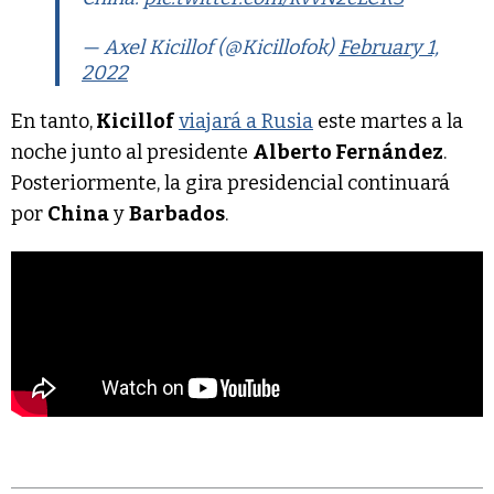
— Axel Kicillof (@Kicillofok)
February 1,
2022
En tanto,
Kicillof
viajará a Rusia
este martes a la
noche junto al presidente
Alberto Fernández
.
Posteriormente, la gira presidencial continuará
por
China
y
Barbados
.