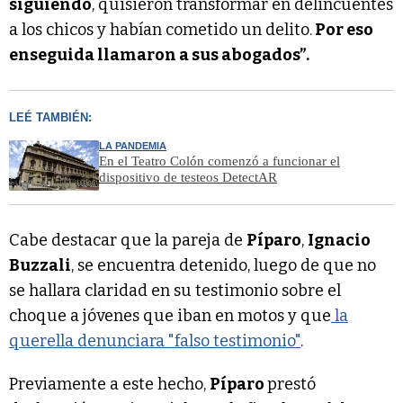
siguiendo
, quisieron transformar en delincuentes
a los chicos y habían cometido un delito.
Por eso
enseguida llamaron a sus abogados”.
LEÉ TAMBIÉN:
LA PANDEMIA
En el Teatro Colón comenzó a funcionar el
dispositivo de testeos DetectAR
Cabe destacar que la pareja de
Píparo
,
Ignacio
Buzzali
, se encuentra detenido, luego de que no
se hallara claridad en su testimonio sobre el
choque a jóvenes que iban en motos y que
la
querella denunciara "falso testimonio"
.
Previamente a este hecho,
Píparo
prestó