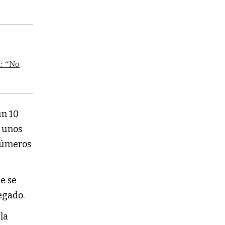
o: “No
un 10
r unos
 números
e se
egado.
 la