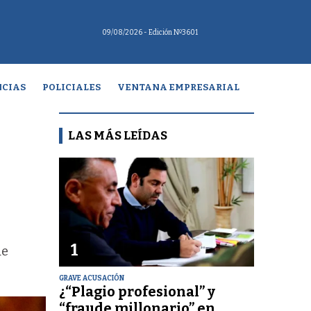
09/08/2026
- Edición Nº3601
CIAS
POLICIALES
VENTANA EMPRESARIAL
LAS MÁS LEÍDAS
1
de
GRAVE ACUSACIÓN
¿“Plagio profesional” y
“fraude millonario” en