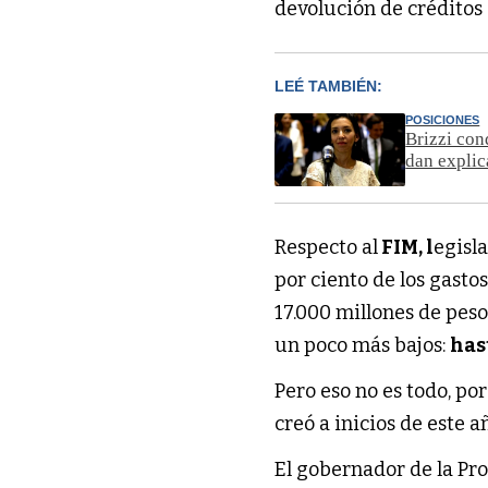
devolución de créditos
LEÉ TAMBIÉN:
POSICIONES
Brizzi con
dan explic
Respecto al
FIM, l
egisl
por ciento de los gastos
17.000 millones de pes
un poco más bajos:
hast
Pero eso no es todo, p
creó a inicios de este 
El gobernador de la Pr