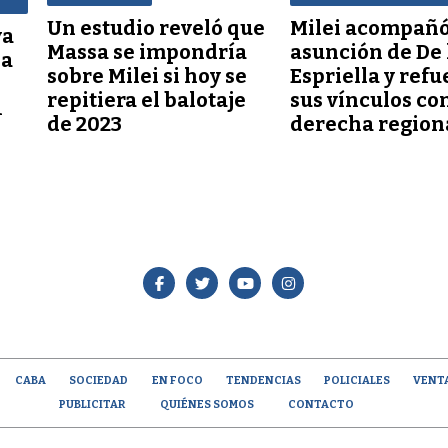
Un estudio reveló que
Milei acompañó
va
Massa se impondría
asunción de De 
la
sobre Milei si hoy se
Espriella y refu
repitiera el balotaje
sus vínculos con
1
de 2023
derecha region
CABA
SOCIEDAD
EN FOCO
TENDENCIAS
POLICIALES
VENT
PUBLICITAR
QUIÉNES SOMOS
CONTACTO