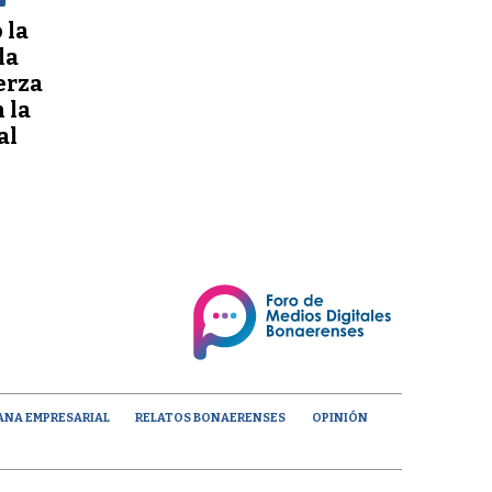
 la
la
erza
 la
al
ANA EMPRESARIAL
RELATOS BONAERENSES
OPINIÓN