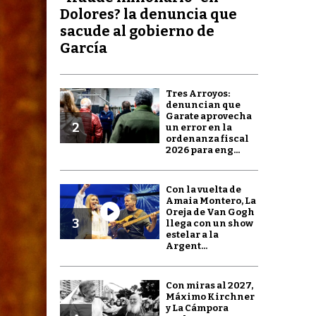
Dolores? la denuncia que
sacude al gobierno de
García
Tres Arroyos:
denuncian que
Garate aprovecha
2
un error en la
ordenanza fiscal
2026 para eng...
Con la vuelta de
Amaia Montero, La
Oreja de Van Gogh
3
llega con un show
estelar a la
Argent...
Con miras al 2027,
Máximo Kirchner
y La Cámpora