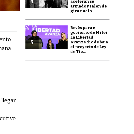
4
aceleran su
armado y salen de
gira nacio...
Revés para el
gobierno de Milei:
La Libertad
iento
5
Avanza dio de baja
el proyecto de Ley
emana
de Tie...
 llegar
ecutivo