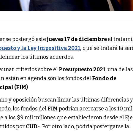
ense postergó este
jueves 17 de diciembre
el tratam
uesto y la
Ley Impositiva 2021
,
que se tratará la s
delinear los últimos acuerdos.
aunar criterios sobre el
Presupuesto 2021
, una de las
 están en agenda son los fondos del
Fondo de
cipal (FIM)
ismo y oposición buscan limar las últimas diferencias y
odo, los fondos del
FIM
podrían acercarse a los 10 mil
te a los $9 mil millones que establecieron desde el Ej
rtidos por
CUD
-. Por otro lado, podría postergarse la