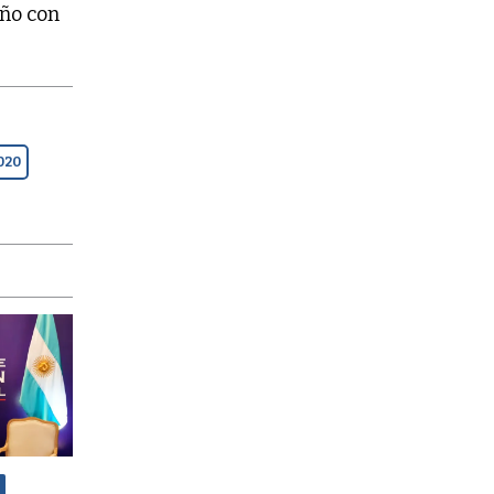
año con
020