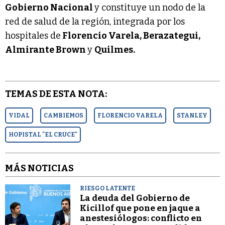
Gobierno Nacional
y constituye un nodo de la
red de salud de la región, integrada por los
hospitales de
Florencio Varela, Berazategui,
Almirante Brown
y
Quilmes.
TEMAS DE ESTA NOTA:
VIDAL
CAMBIEMOS
FLORENCIO VARELA
STANLEY
HOPISTAL "EL CRUCE"
MÁS NOTICIAS
RIESGO LATENTE
La deuda del Gobierno de
Kicillof que pone en jaque a
anestesiólogos: conflicto en