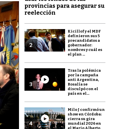
provincias para asegurar su
reelección
Kicillof y el MDF
definieron sus 5
precandidatos a
2
gobernador:
nombres y cuál es
el plan ...
Tras la polémica
por la campaña
anti Argentina,
3
Rosalía se
disculpó con el
país en el...
Milo J confirmó un
show en Córdoba:
cierra su gira
4
mundial 2026 en
el Mario Alberto