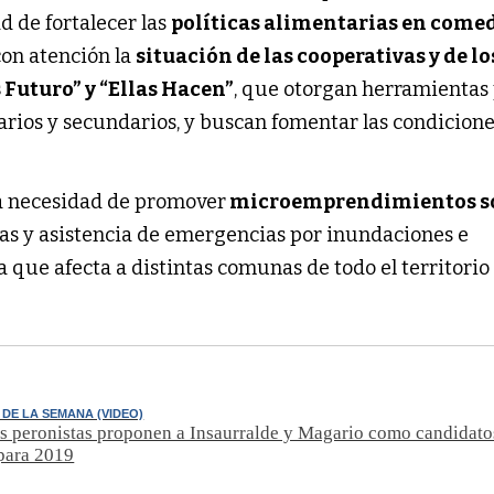
d de fortalecer las
políticas alimentarias en come
con atención la
situación de las cooperativas y de lo
uturo” y “Ellas Hacen”
, que otorgan herramientas
arios y secundarios, y buscan fomentar las condicion
a necesidad de promover
microemprendimientos so
mas y asistencia de emergencias por inundaciones e
 que afecta a distintas comunas de todo el territorio
DE LA SEMANA (VIDEO)
s peronistas proponen a Insaurralde y Magario como candidato
para 2019