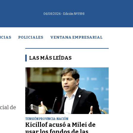
06/08/2026
- Edición Nº3598
CIAS
POLICIALES
VENTANA EMPRESARIAL
LAS MÁS LEÍDAS
1
cial de
TENSIÓN PROVINCIA-NACIÓN
Kicillof acusó a Milei de
usar los fondos de las