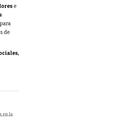
dores
e
s
 para
es de
ciales,
s en la