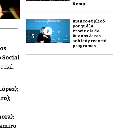
Kemp...
Bianco explicó
por qué la
Provincia de
5
Buenos Aires
achicó y recortó
programas
os
 Social
ocial,
López);
ro);
ora);
Ramiro