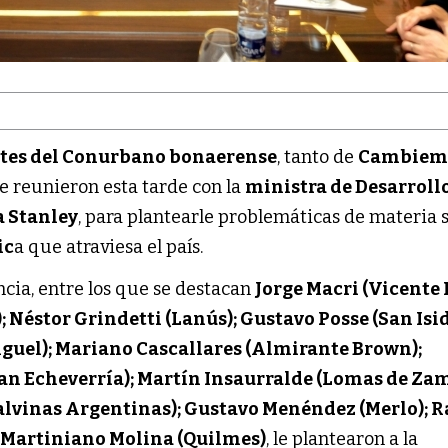
tes del Conurbano bonaerense
, tanto de
Cambiem
 se reunieron esta tarde con la
ministra de Desarrollo
a Stanley
, para plantearle problemáticas de materia s
ic
a que atraviesa el país.
incia, entre los que se destacan
Jorge Macri (Vicente 
; Néstor Grindetti (Lanús); Gustavo Posse (San Isid
guel); Mariano Cascallares (Almirante Brown);
an Echeverría); Martín Insaurralde (Lomas de Zam
lvinas Argentinas); Gustavo Menéndez (Merlo); 
y Martiniano Molina (Quilmes)
, le plantearon a la