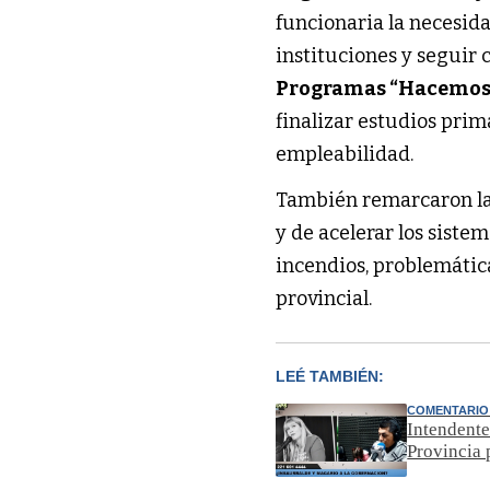
funcionaria la necesida
instituciones y seguir 
Programas “Hacemos F
finalizar estudios prim
empleabilidad.
También remarcaron l
y de acelerar los siste
incendios, problemática
provincial.
LEÉ TAMBIÉN:
COMENTARIO 
Intendente
Provincia 