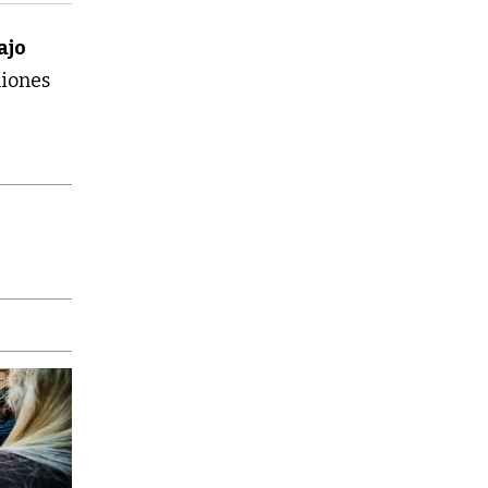
ajo
niones