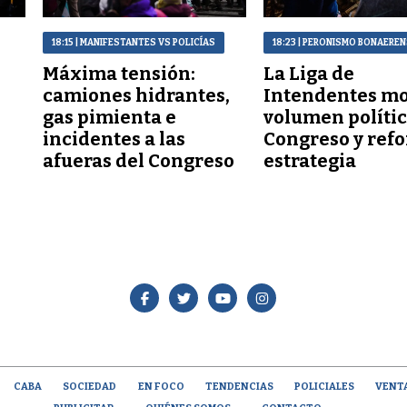
18:15
| MANIFESTANTES VS POLICÍAS
18:23
| PERONISMO BONAERE
Máxima tensión:
La Liga de
a
camiones hidrantes,
Intendentes mo
gas pimienta e
volumen polític
incidentes a las
Congreso y refo
afueras del Congreso
estrategia
CABA
SOCIEDAD
EN FOCO
TENDENCIAS
POLICIALES
VENT