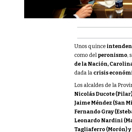
Unos quince
intenden
como del
peronismo
,
de la Nación, Carolin
dada la
crisis económ
Los alcaldes de la Prov
Nicolás Ducote (Pilar)
Jaime Méndez (San Mi
Fernando Gray (Esteb
Leonardo Nardini (Ma
Tagliaferro (Morón) 