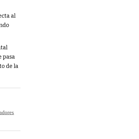
cta al
endo
tal
e pasa
to de la
jadores