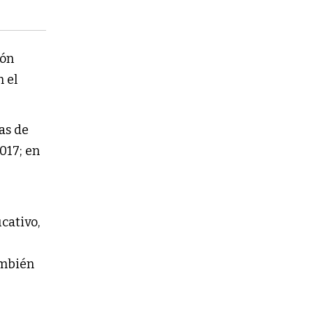
ión
n el
as de
017; en
ucativo,
también