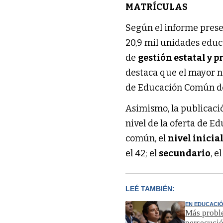
MATRÍCULAS
Según el informe presen
20,9 mil unidades educ
de
gestión estatal y 
destaca que el mayor
de Educación Común del
Asimismo, la publicació
nivel de la oferta de 
común, el
nivel inicia
el 42; el
secundario
, e
LEÉ TAMBIÉN:
EN EDUCACI
Más proble
persecució