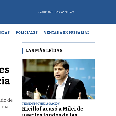
07/08/2026
- Edición Nº3599
CIAS
POLICIALES
VENTANA EMPRESARIAL
LAS MÁS LEÍDAS
es
cia
1
ado de
TENSIÓN PROVINCIA-NACIÓN
stema
Kicillof acusó a Milei de
usar los fondos de las