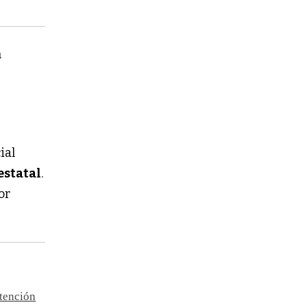
n
ial
estatal
.
or
ntención