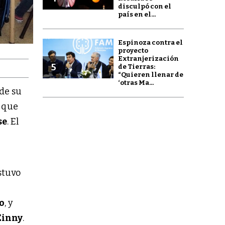
disculpó con el
país en el...
Espinoza contra el
proyecto
Extranjerización
5
de Tierras:
“Quieren llenar de
‘otras Ma...
de su
, que
se
. El
stuvo
o
, y
Zinny
.