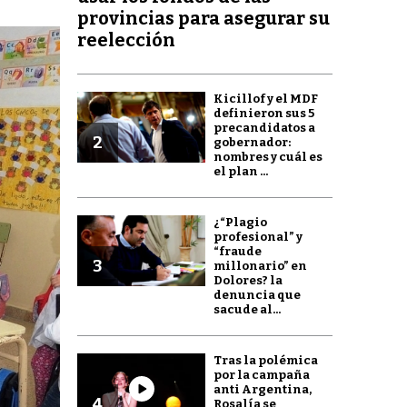
provincias para asegurar su
reelección
Kicillof y el MDF
definieron sus 5
precandidatos a
2
gobernador:
nombres y cuál es
el plan ...
¿“Plagio
profesional” y
“fraude
3
millonario” en
Dolores? la
denuncia que
sacude al...
Tras la polémica
por la campaña
anti Argentina,
4
Rosalía se