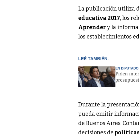
La publicación utiliza 
educativa 2017
, los r
Aprender
y la informa
los establecimientos ed
LEÉ TAMBIÉN:
EN DIPUTADO
Piden inte
presupues
Durante la presentació
pueda emitir informació
de Buenos Aires. Conta
decisiones de
política