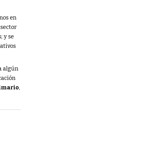
mnos en
 sector
; y se
cativos
 a algún
cación
imario
,