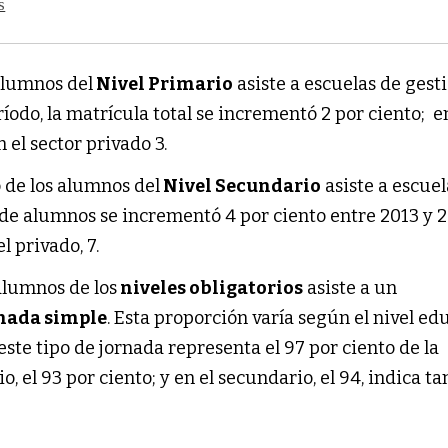
s
 alumnos del
Nivel Primario
asiste a escuelas de gest
ríodo, la matrícula total se incrementó 2 por ciento; e
n el sector privado 3.
o de los alumnos del
Nivel Secundario
asiste a escuel
al de alumnos se incrementó 4 por ciento entre 2013 y 2
el privado, 7.
 alumnos de los
niveles obligatorios
asiste a un
nada simple
. Esta proporción varía según el nivel ed
este tipo de jornada representa el 97 por ciento de la
o, el 93 por ciento; y en el secundario, el 94, indica 