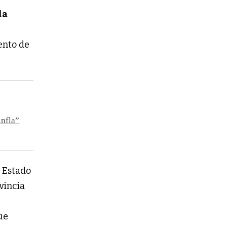
la
ento de
infla”
l Estado
vincia
ue