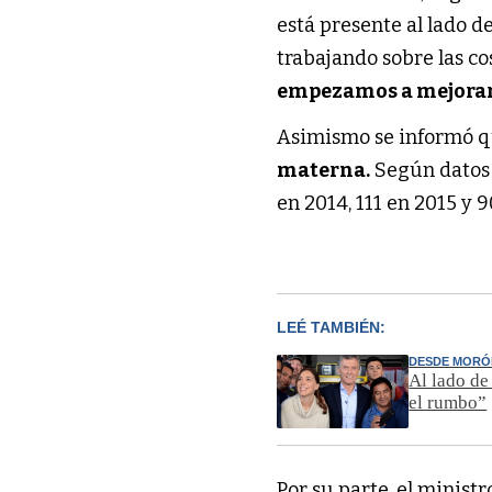
está presente al lado d
trabajando sobre las c
empezamos a mejora
Asimismo se informó 
materna.
Según datos 
en 2014, 111 en 2015 y 9
LEÉ TAMBIÉN:
DESDE MORÓ
Al lado de
el rumbo”
Por su parte, el minist