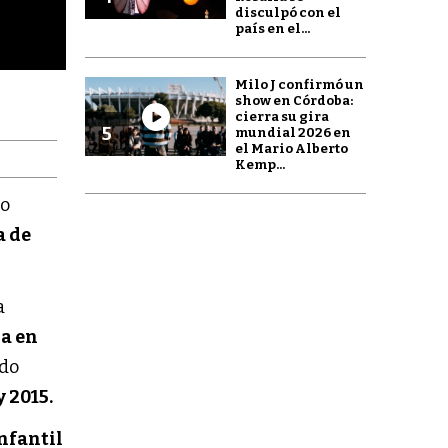
disculpó con el
país en el...
Milo J confirmó un
show en Córdoba:
Fotografí
cierra su gira
5
mundial 2026 en
el Mario Alberto
Kemp...
to
a de
a
na en
ado
y 2015.
nfantil