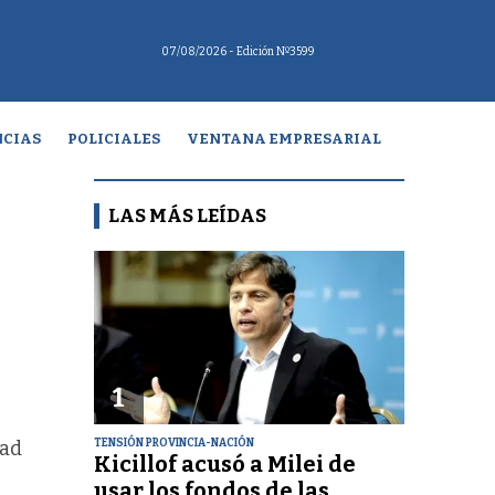
07/08/2026
- Edición Nº3599
CIAS
POLICIALES
VENTANA EMPRESARIAL
LAS MÁS LEÍDAS
1
TENSIÓN PROVINCIA-NACIÓN
dad
Kicillof acusó a Milei de
usar los fondos de las