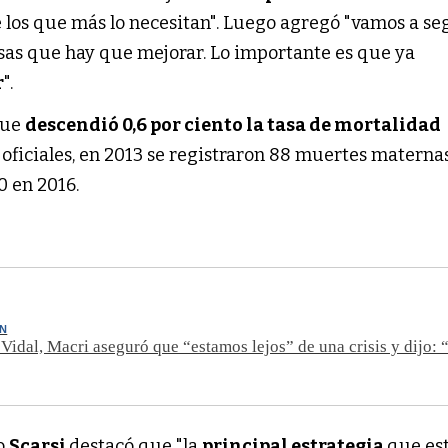
e los que más lo necesitan". Luego agregó "vamos a se
osas que hay que mejorar. Lo importante es que ya
r
".
que
descendió 0,6 por ciento la tasa de mortalidad
oficiales, en 2013 se registraron 88 muertes maternas
0 en 2016.
N
 Vidal, Macri aseguró que “estamos lejos” de una crisis y dijo: 
ro
Scarsi
destacó que "la
principal estrategia
que es