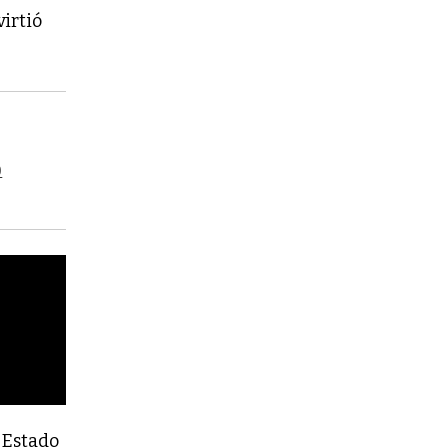
virtió
0
l Estado