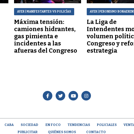
AYER
| MANIFESTANTES VS POLICÍAS
AYER
| PERONISMO BONAEREN
Máxima tensión:
La Liga de
a
camiones hidrantes,
Intendentes mo
gas pimienta e
volumen polític
incidentes a las
Congreso y refo
afueras del Congreso
estrategia
CABA
SOCIEDAD
EN FOCO
TENDENCIAS
POLICIALES
VENT
PUBLICITAR
QUIÉNES SOMOS
CONTACTO