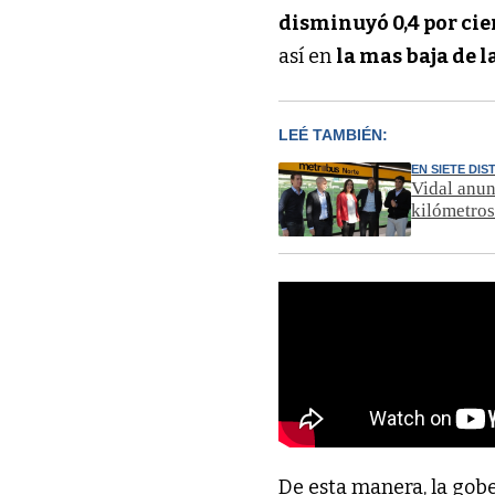
disminuyó 0,4 por cie
así en
la mas baja de l
LEÉ TAMBIÉN:
EN SIETE DI
Vidal anun
kilómetro
De esta manera, la gob