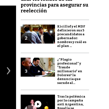
provincias para asegurar su
reelección
Kicillof y el MDF
definieron sus 5
precandidatos a
2
gobernador:
nombres y cuál es
el plan ...
¿“Plagio
›
profesional” y
“fraude
3
millonario” en
Dolores? la
denuncia que
sacude al...
Tras la polémica
por la campaña
anti Argentina,
4
Rosalía se