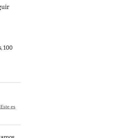
guir
, 100
“Este es
tamos