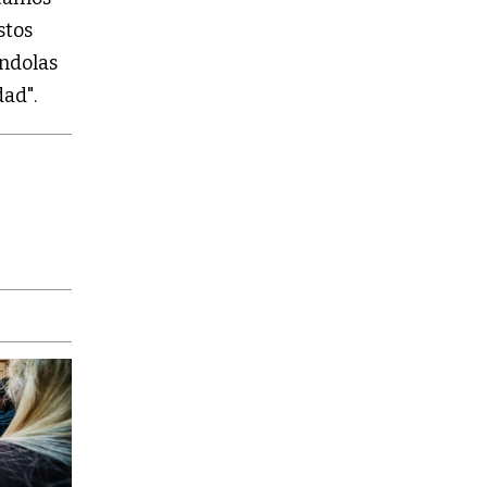
stos
ndolas
ad".