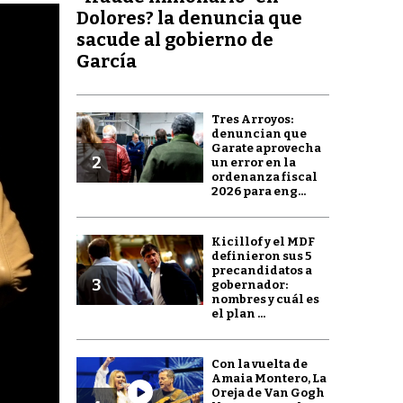
Dolores? la denuncia que
sacude al gobierno de
García
Tres Arroyos:
denuncian que
Garate aprovecha
2
un error en la
ordenanza fiscal
2026 para eng...
Kicillof y el MDF
definieron sus 5
precandidatos a
3
gobernador:
nombres y cuál es
el plan ...
Con la vuelta de
Amaia Montero, La
Oreja de Van Gogh