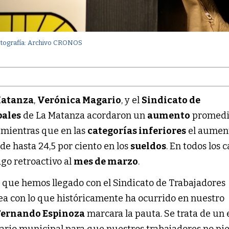
otografía: Archivo CRONOS
Matanza
,
Verónica Magario
, y el
Sindicato de
pales
de La Matanza acordaron un
aumento
promedi
, mientras que en las
categorías inferiores
el aumen
de hasta 24,5 por ciento en los
sueldos
. En todos los c
go retroactivo al
mes de marzo
.
 que hemos llegado con el Sindicato de Trabajadores
nea con lo que históricamente ha ocurrido en nuestro
Fernando Espinoza
marcara la pauta. Se trata de un
rario municipal para que nuestros trabajadores no pi