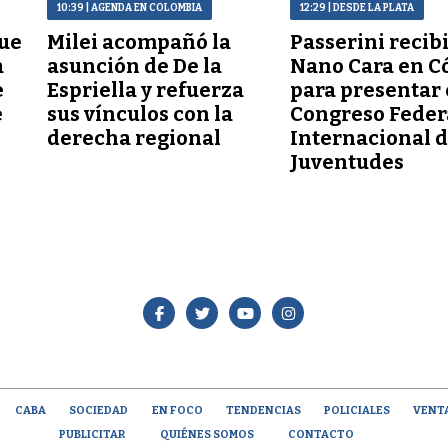
10:39
| AGENDA EN COLOMBIA
12:29
| DESDE LA PLATA
que
Milei acompañó la
Passerini recibi
a
asunción de De la
Nano Cara en C
e
Espriella y refuerza
para presentar e
e
sus vínculos con la
Congreso Feder
derecha regional
Internacional 
Juventudes
CABA
SOCIEDAD
EN FOCO
TENDENCIAS
POLICIALES
VENT
PUBLICITAR
QUIÉNES SOMOS
CONTACTO