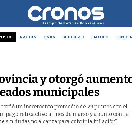
IPIOS
NACION
CABA
SOCIEDAD
EN FOCO
TENDEN
rovincia y otorgó aument
leados municipales
acordó un incremento promedio de 23 puntos con el
un pago retroactivo al mes de marzo y apuntó contra 
ue sin dudas no alcanza para cubrir la inflación”.