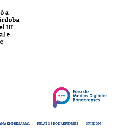
ó a
órdoba
l III
al e
de
ANA EMPRESARIAL
RELATOS BONAERENSES
OPINIÓN