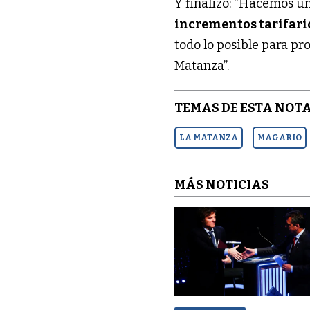
Y finalizó: “Hacemos un
incrementos tarifario
todo lo posible para pr
Matanza”.
TEMAS DE ESTA NOTA
LA MATANZA
MAGARIO
MÁS NOTICIAS