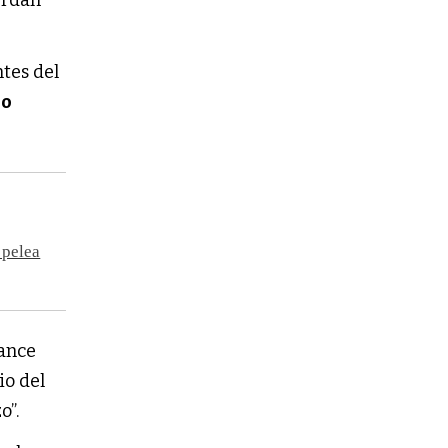
tes del
no
 pelea
cance
io del
o”.