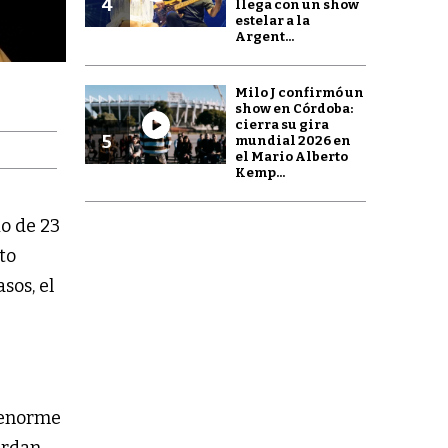
4
llega con un show
estelar a la
Argent...
Milo J confirmó un
show en Córdoba:
cierra su gira
5
mundial 2026 en
el Mario Alberto
Kemp...
o de 23
to
asos, el
 enorme
erdan