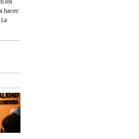
n los
 a hacer
 La