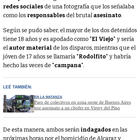
redes
sociales
de una fotografía que los señalaba
como los
responsables
del brutal
asesinato
.
Según se pudo saber, el mayor de los dos detenidos
tiene 18 años y es apodado como "
El
Viejo
" y sería
el
autor
material
de los disparos, mientras que el
jóven de 17 años se llamaría "
Rodolfito
" y habría
hecho las veces de "
campana
".
LEÉ TAMBIÉN:
EN LA MATANZA
Paro de colectivos en zona oeste de Buenos Aires
por asesinato a un chofer en Virrey del Pino
De esta manera, ambos serán
indagados
en las
próximas horas por el homicidio de Alcaraz y