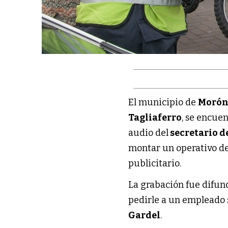
El municipio de
Moró
Tagliaferro
, se encuen
audio del
secretario d
montar un operativo d
publicitario.
La grabación fue difund
pedirle a un empleado
Gardel
.