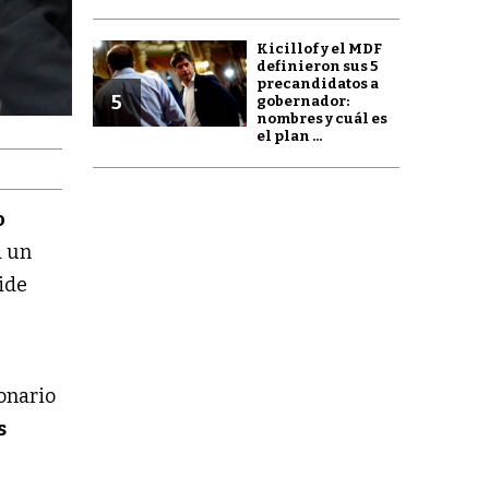
Kicillof y el MDF
definieron sus 5
precandidatos a
5
gobernador:
nombres y cuál es
el plan ...
o
a un
pide
ionario
s