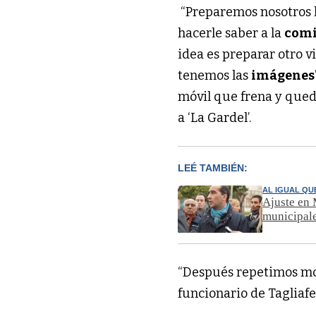
“Preparemos nosotros l
hacerle saber a la
comi
idea es preparar otro v
tenemos las
imágenes
móvil que frena y que
a ‘La Gardel’.
LEÉ TAMBIÉN:
AL IGUAL QU
Ajuste en 
municipal
“Después repetimos modu
funcionario de Tagliafe