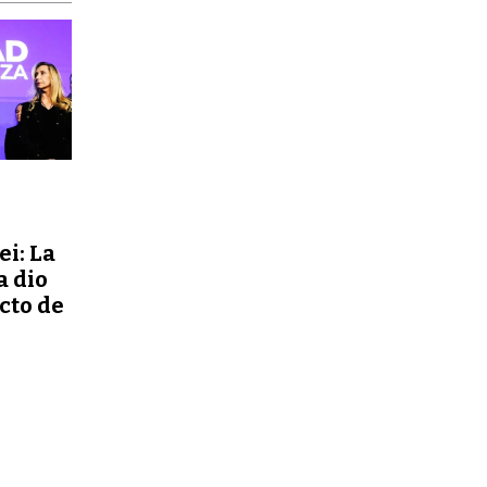
ei: La
a dio
ecto de