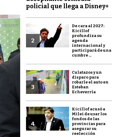
policial que llega a Disney+
De cara al 2027:
Kicillof
profundiza su
2
agenda
internacional y
participará de una
cumbre ...
Culatazos y un
disparo para
robarle el auto en
3
Esteban
Echeverría
Kicillof acusó a
Milei de usar los
fondos de las
4
provincias para
asegurar su
reelección