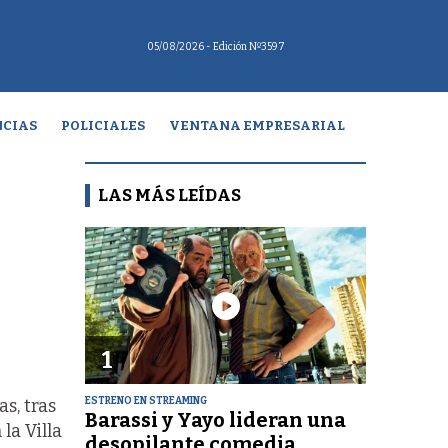
05/08/2026
- Edición Nº3597
CIAS
POLICIALES
VENTANA EMPRESARIAL
LAS MÁS LEÍDAS
1
ESTRENO EN STREAMING
s, tras
Barassi y Yayo lideran una
la Villa
desopilante comedia