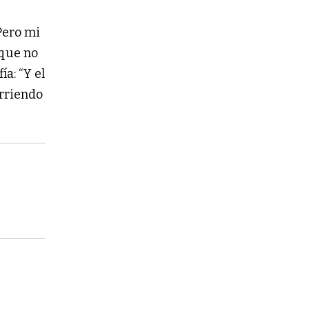
o
Pero mi
 que no
ía: “Y el
rriendo