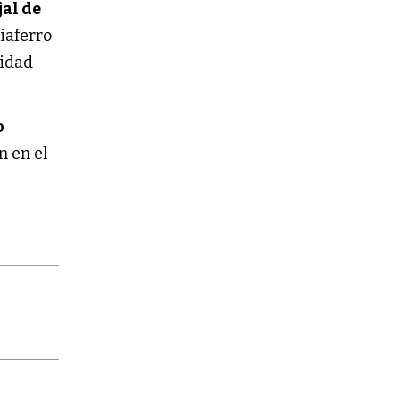
al de
liaferro
ridad
o
n en el