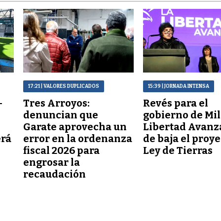
17:21
| VALORES DUPLICADOS
15:39
| JORNADA INTENSA
–
Tres Arroyos:
Revés para el
denuncian que
gobierno de Mil
Garate aprovecha un
Libertad Avanz
erá
error en la ordenanza
de baja el proy
fiscal 2026 para
Ley de Tierras
engrosar la
recaudación