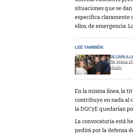
situaciones que se dan 
especifica claramente c
ellos, de emergencia. L
LEÉ TAMBIÉN:
DE CARA A L
Se tensa e
título
En la misma línea, la ti
contribuye en nada al c
la DGCyE quedarían poc
La convocatoria está h
pedirá por la defensa d