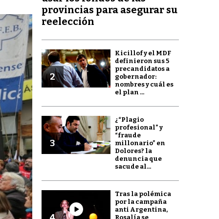
provincias para asegurar su
reelección
Kicillof y el MDF
definieron sus 5
precandidatos a
2
gobernador:
nombres y cuál es
el plan ...
¿“Plagio
profesional” y
“fraude
3
millonario” en
Dolores? la
denuncia que
sacude al...
Tras la polémica
por la campaña
anti Argentina,
4
Rosalía se