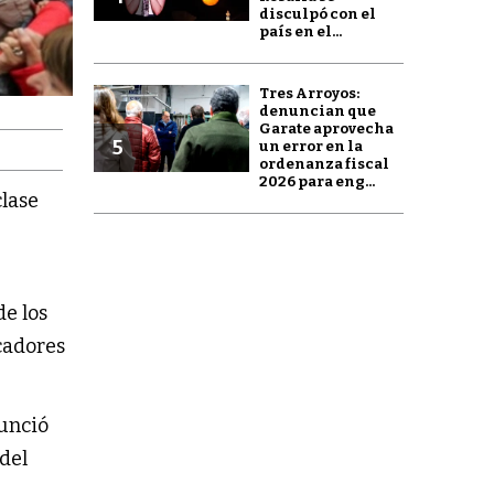
disculpó con el
país en el...
Tres Arroyos:
denuncian que
Garate aprovecha
5
un error en la
ordenanza fiscal
2026 para eng...
clase
de los
ucadores
nunció
del