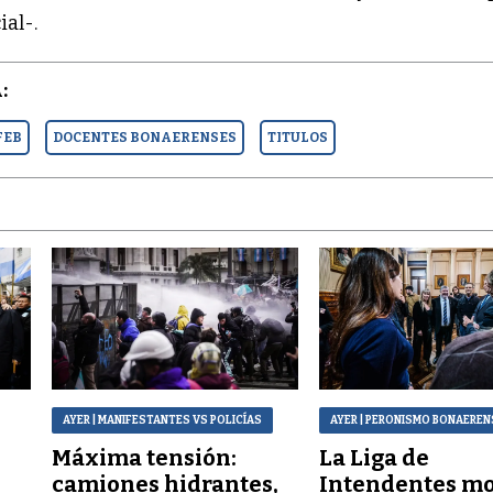
ial-.
:
FEB
DOCENTES BONAERENSES
TITULOS
AYER
| MANIFESTANTES VS POLICÍAS
AYER
| PERONISMO BONAEREN
Máxima tensión:
La Liga de
a
camiones hidrantes,
Intendentes mo