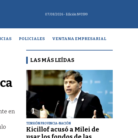
07/08/2026
- Edición Nº3599
CIAS
POLICIALES
VENTANA EMPRESARIAL
LAS MÁS LEÍDAS
ica
1
nte en
TENSIÓN PROVINCIA-NACIÓN
ulo
Kicillof acusó a Milei de
usar los fondos de las