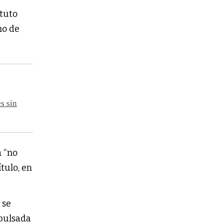
atuto
mo de
s sin
a “no
tulo, en
 se
mpulsada