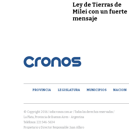
Ley de Tierras de
Milei con un fuerte
mensaje
PROVINCIA
LEGISLATURA
MUNICIPIOS
NACION
© Copyright 2016 / infocronos.com.ar / Todos los derechos reservados /
La Plata, Provincia de Buenos Aires - Argentina
Teléfonos: 221 546-5634
Propietario y Director Responsable: Juan Alfaro