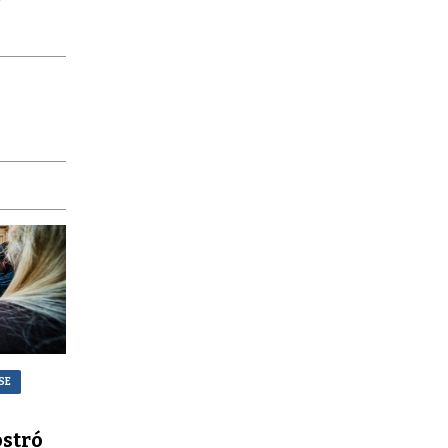
SE
stró