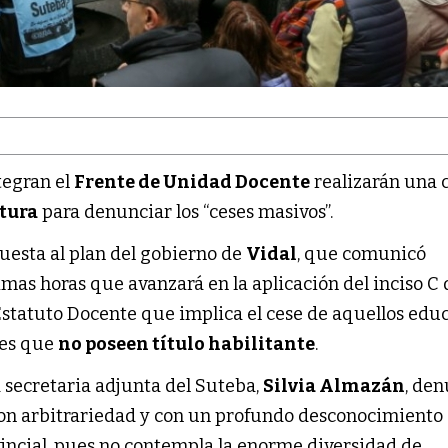
tegran el
Frente de Unidad Docente
realizarán una 
atura
para denunciar los “ceses masivos”.
uesta al plan del gobierno de
Vidal
, que comunicó
mas horas que avanzará en la aplicación del inciso C 
 Estatuto Docente que implica el cese de aquellos ed
tes que
no poseen título habilitante
.
a secretaria adjunta del Suteba,
Silvia Almazán
, de
 con arbitrariedad y con un profundo desconocimiento 
incial, pues no contempla la enorme diversidad de