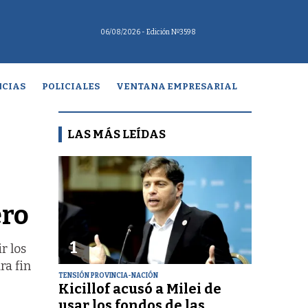
06/08/2026
- Edición Nº3598
CIAS
POLICIALES
VENTANA EMPRESARIAL
LAS MÁS LEÍDAS
ero
1
r los
ra fin
TENSIÓN PROVINCIA-NACIÓN
Kicillof acusó a Milei de
usar los fondos de las