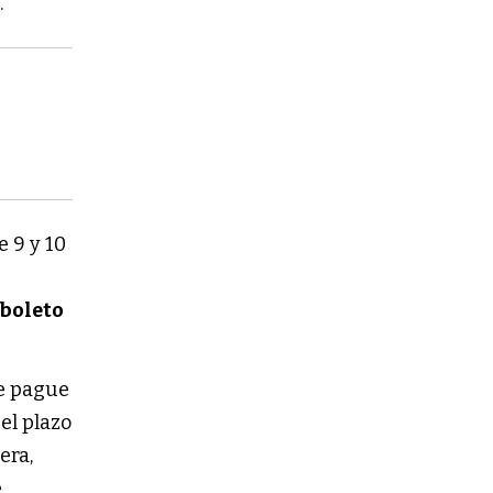
n
.
e 9 y 10
boleto
je pague
 el plazo
era,
e