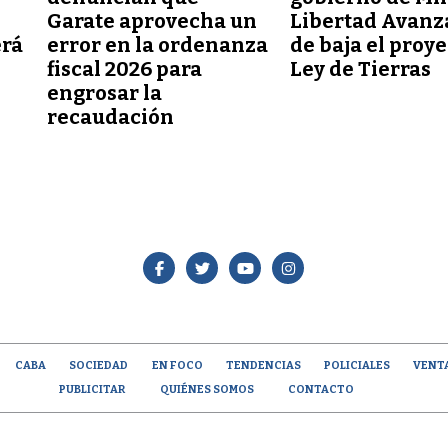
Garate aprovecha un
Libertad Avanz
erá
error en la ordenanza
de baja el proy
fiscal 2026 para
Ley de Tierras
engrosar la
recaudación
CABA
SOCIEDAD
EN FOCO
TENDENCIAS
POLICIALES
VENT
PUBLICITAR
QUIÉNES SOMOS
CONTACTO