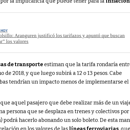
 por la implicancia que puede tener para la
inflació
 HOY
olsillo: Aranguren justificó los tarifazos y apuntó que buscan
r” los valores
as de transporte
estiman que la tarifa rondaría entr
o de 2018, y que luego subirá a 12 o 13 pesos. Cabe
bas tendrían un impacto menos de implementarse el
que aquel pasajero que debe realizar más de un via
una persona que se desplaza en trenes y colectivos por
s) podrá hacerlo abonando un solo boleto. De esta man
elación en los valores de las
líneas ferroviarias
, qu