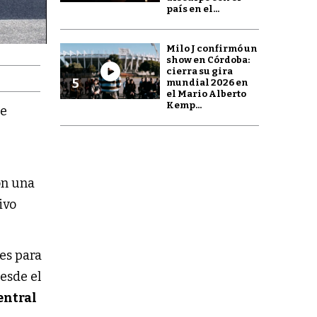
país en el...
Milo J confirmó un
show en Córdoba:
cierra su gira
5
mundial 2026 en
el Mario Alberto
Kemp...
e
on una
tivo
es para
esde el
entral