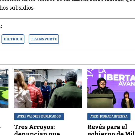
os subsidios.
:
DIETRICH
TRANSPORTE
AYER
| VALORES DUPLICADOS
AYER
| JORNADA INTENSA
–
Tres Arroyos:
Revés para el
denuncian que
gobierno de Mil