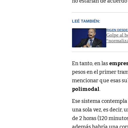
no estarían de acuerdo
LEÉ TAMBIÉN:
RIGEN DESDE
Golpe al b
“normaliza
En tanto, en las
empres
pesos en el primer tram
mencionar que esas su
polimodal
.
Ese sistema contempla 
una sola vez, es decir, 
de 2 horas (120 minuto
además habría una corr