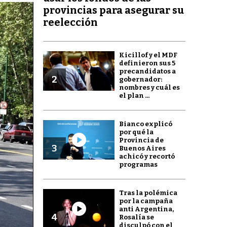
provincias para asegurar su
reelección
Kicillof y el MDF
definieron sus 5
precandidatos a
2
gobernador:
nombres y cuál es
el plan ...
Bianco explicó
por qué la
Provincia de
3
Buenos Aires
achicó y recortó
programas
Tras la polémica
por la campaña
anti Argentina,
4
Rosalía se
disculpó con el