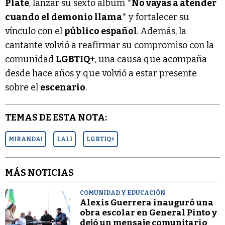
Plate
, lanzar su sexto álbum *
No vayas a atender
cuando el demonio llama
* y fortalecer su
vínculo con el
público español
. Además, la
cantante volvió a reafirmar su compromiso con la
comunidad
LGBTIQ+
, una causa que acompaña
desde hace años y que volvió a estar presente
sobre el
escenario
.
TEMAS DE ESTA NOTA:
MIRANDA!
LALI
LGBTIQ+
MÁS NOTICIAS
COMUNIDAD Y EDUCACIÓN
Alexis Guerrera inauguró una
obra escolar en General Pinto y
dejó un mensaje comunitario