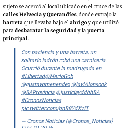
sujeto se acercó al local ubicado en el cruce de las
calles Helvecia y Querandíes
, donde extrajo la
barreta
que llevaba bajo el
abrigo
y que utilizó
para
desbaratar la seguridad
y la
puerta
principal.
Con paciencia y una barreta, un
solitario ladrón robó una carnicería.
Ocurrió durante la madrugada en
#Libertad
@MerloGob
@gustavomenendez
@JaviAlonsook
@BAProvincia
@justiciayddhhBA
#CronosNoticias
pic.twitter.com/pnR8YdXv1T
— Cronos Noticias (@Cronos_Noticias)
June 10, 2026