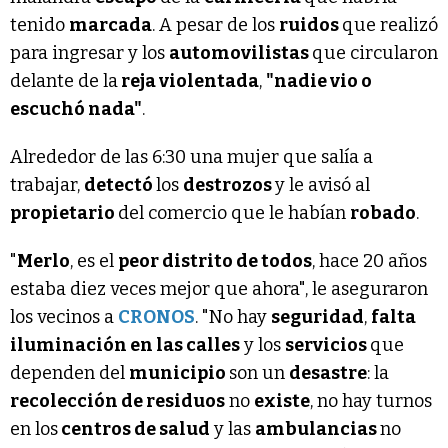
tenido
marcada
. A pesar de los
ruidos
que realizó
para ingresar y los
automovilistas
que circularon
delante de la
reja violentada
,
"nadie vio o
escuchó nada"
.
Alrededor de las 6:30 una mujer que salía a
trabajar,
detectó
los
destrozos
y le avisó al
propietario
del comercio que le habían
robado
.
"
Merlo
, es el
peor distrito de todos
, hace 20 años
estaba diez veces mejor que ahora", le aseguraron
los vecinos a
CRONOS
. "No hay
seguridad
,
falta
iluminación en las calles
y los
servicios
que
dependen del
municipio
son un
desastre
: la
recolección de residuos
no
existe
, no hay turnos
en los
centros de salud
y las
ambulancias
no