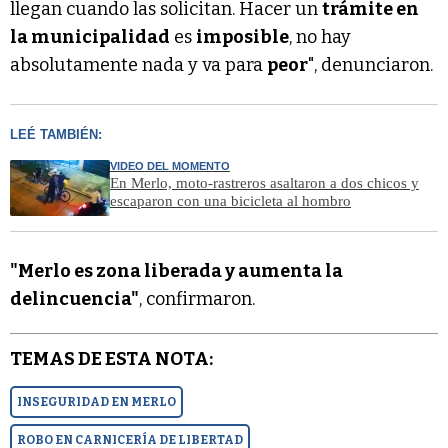
llegan cuando las solicitan. Hacer un
trámite en
la municipalidad
es
imposible
, no hay
absolutamente nada y va para
peor
", denunciaron.
LEÉ TAMBIÉN:
VIDEO DEL MOMENTO
En Merlo, moto-rastreros asaltaron a dos chicos y
escaparon con una bicicleta al hombro
"Merlo es zona liberada y aumenta la
delincuencia"
, confirmaron.
TEMAS DE ESTA NOTA:
INSEGURIDAD EN MERLO
ROBO EN CARNICERÍA DE LIBERTAD