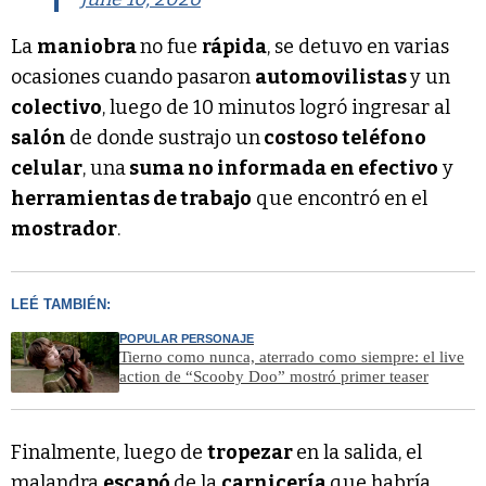
La
maniobra
no fue
rápida
, se detuvo en varias
ocasiones cuando pasaron
automovilistas
y un
colectivo
, luego de 10 minutos logró ingresar al
salón
de donde sustrajo un
costoso teléfono
celular
, una
suma no informada en efectivo
y
herramientas de trabajo
que encontró en el
mostrador
.
LEÉ TAMBIÉN:
POPULAR PERSONAJE
Tierno como nunca, aterrado como siempre: el live
action de “Scooby Doo” mostró primer teaser
Finalmente, luego de
tropezar
en la salida, el
malandra
escapó
de la
carnicería
que habría