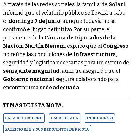
A través de las redes sociales, la familia de
Solari
informó que el velatorio público se llevará a cabo
el
domingo 7 de junio
, aunque todavía no se
confirmó el lugar definitivo. Por su parte, el
presidente de la
Cámara de Diputados de la
Nación
,
Martín Menem
, explicó que el
Congreso
no reúne las condiciones de
infraestructura
,
seguridad y logística necesarias para un evento de
semejante magnitud
, aunque aseguró que el
Gobierno nacional
seguirá colaborando para
encontrar una
sede adecuada
.
TEMAS DE ESTA NOTA:
CASA DE GOBIERNO
CASA ROSADA
INDIO SOLARI
PATRICIO REY Y SUS REDONDITOS DE RICOTA