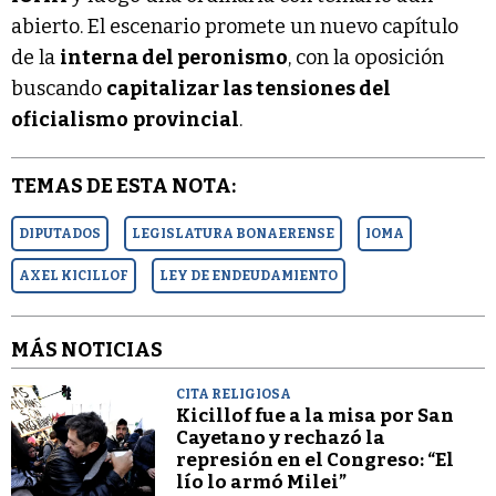
abierto. El escenario promete un nuevo capítulo
de la
interna del peronismo
, con la oposición
buscando
capitalizar las tensiones del
oficialismo
provincial
.
TEMAS DE ESTA NOTA:
DIPUTADOS
LEGISLATURA BONAERENSE
IOMA
AXEL KICILLOF
LEY DE ENDEUDAMIENTO
MÁS NOTICIAS
CITA RELIGIOSA
Kicillof fue a la misa por San
Cayetano y rechazó la
represión en el Congreso: “El
lío lo armó Milei”