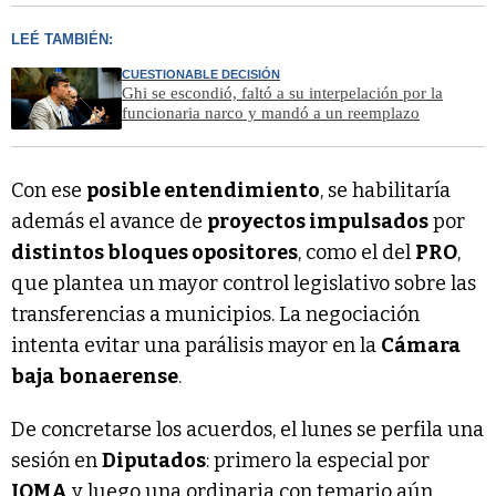
LEÉ TAMBIÉN:
CUESTIONABLE DECISIÓN
Ghi se escondió, faltó a su interpelación por la
funcionaria narco y mandó a un reemplazo
Con ese
posible entendimiento
, se habilitaría
además el avance de
proyectos impulsados
por
distintos bloques opositores
, como el del
PRO
,
que plantea un mayor control legislativo sobre las
transferencias a municipios. La negociación
intenta evitar una parálisis mayor en la
Cámara
baja
bonaerense
.
De concretarse los acuerdos, el lunes se perfila una
sesión en
Diputados
: primero la especial por
IOMA
y luego una ordinaria con temario aún