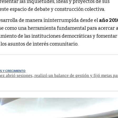
esentar las inquietudes, ideas y proyectos de sus
ste espacio de debate y construcción colectiva.
desarrolla de manera ininterrumpida desde el
año 201
se como una herramienta fundamental para acercar a
amiento de las instituciones democráticas y fomentar
 los asuntos de interés comunitario.
S Y CRECIMIENTO
z abrió sesiones, realizó un balance de gestión y fijó metas pa