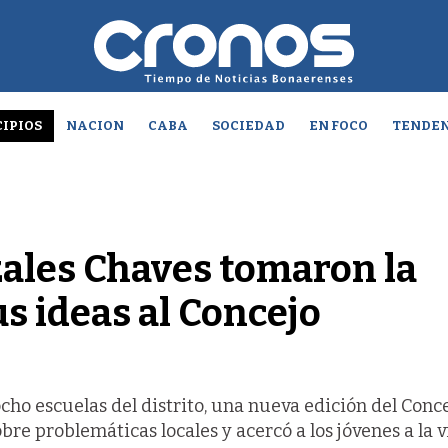
IPIOS
NACION
CABA
SOCIEDAD
EN FOCO
TENDEN
ales Chaves tomaron la
us ideas al Concejo
ocho escuelas del distrito, una nueva edición del Conc
re problemáticas locales y acercó a los jóvenes a la 