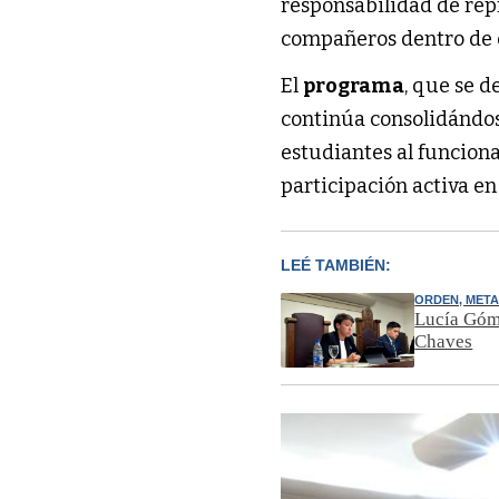
responsabilidad de repr
compañeros dentro de e
El
programa
, que se 
continúa consolidándo
estudiantes al funcion
participación activa en
LEÉ TAMBIÉN:
ORDEN, META
Lucía Góme
Chaves