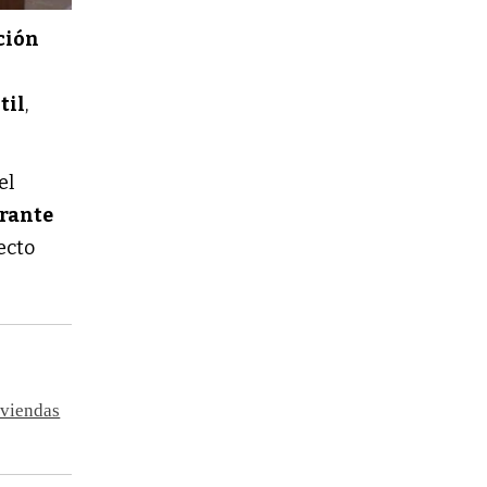
ción
til
,
el
erante
ecto
iviendas