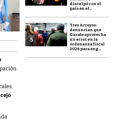
disculpó con el
país en el...
Tres Arroyos:
denuncian que
Garate aprovecha
5
un error en la
ordenanza fiscal
2026 para eng...
o
ipación
ales,
cejo
ada
a