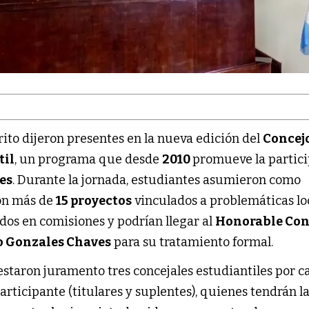
trito dijeron presentes en la nueva edición del
Concej
til
, un programa que desde
2010
promueve la partic
es
. Durante la jornada, estudiantes asumieron como
ron más de
15 proyectos
vinculados a problemáticas loc
dos en comisiones y podrían llegar al
Honorable Con
o Gonzales Chaves
para su tratamiento formal.
restaron juramento tres concejales estudiantiles por c
articipante (titulares y suplentes), quienes tendrán l