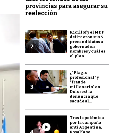
provincias para asegurar su
reelección
Kicillof y el MDF
definieron sus 5
precandidatos a
2
gobernador:
nombres y cuál es
el plan ...
¿“Plagio
profesional” y
“fraude
3
millonario” en
Dolores? la
denuncia que
sacude al...
Tras la polémica
por la campaña
anti Argentina,
4
Rosalía se