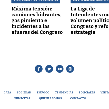
AYER
| MANIFESTANTES VS POLICÍAS
AYER
| PERONISMO BONAEREN
Máxima tensión:
La Liga de
a
camiones hidrantes,
Intendentes mo
gas pimienta e
volumen polític
incidentes a las
Congreso y refo
afueras del Congreso
estrategia
CABA
SOCIEDAD
EN FOCO
TENDENCIAS
POLICIALES
VENT
PUBLICITAR
QUIÉNES SOMOS
CONTACTO