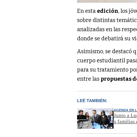
En esta
edición
, los j
sobre distintas temática
analizadas en las resp
donde se debatirá su vi
Asimismo, se destacó 
cuerpo estudiantil pa
para su tratamiento por
entre las
propuestas de
LEÉ TAMBIÉN:
AGENDA EN L
Junto a Lu
a familias