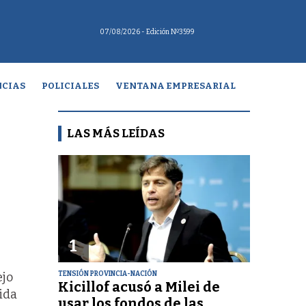
07/08/2026
- Edición Nº3599
CIAS
POLICIALES
VENTANA EMPRESARIAL
LAS MÁS LEÍDAS
1
TENSIÓN PROVINCIA-NACIÓN
ejo
Kicillof acusó a Milei de
vida
usar los fondos de las