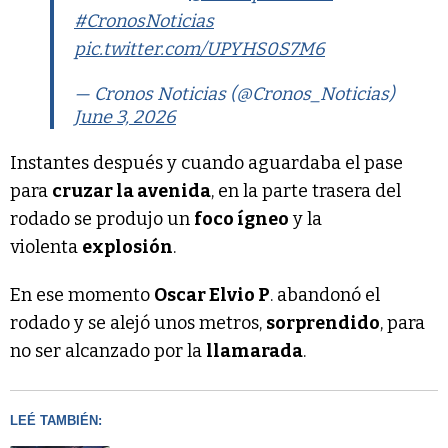
#CronosNoticias
pic.twitter.com/UPYHS0S7M6
— Cronos Noticias (@Cronos_Noticias)
June 3, 2026
Instantes después y cuando aguardaba el pase
para
cruzar la avenida
, en la parte trasera del
rodado se produjo un
foco ígneo
y la
violenta
explosión
.
En ese momento
Oscar Elvio P
. abandonó el
rodado y se alejó unos metros,
sorprendido
, para
no ser alcanzado por la
llamarada
.
LEÉ TAMBIÉN: