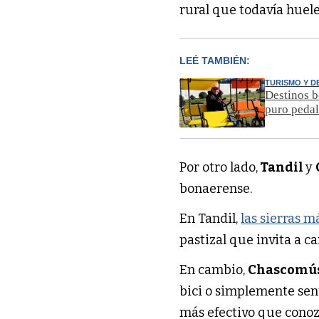
rural que todavía huele 
LEÉ TAMBIÉN:
TURISMO Y 
Destinos b
puro peda
Por otro lado,
Tandil
y
bonaerense.
En Tandil,
las sierras 
pastizal que invita a c
En cambio,
Chascomú
bici o simplemente sent
más efectivo que conozco