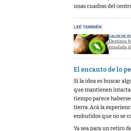
unas cuadras del centr
LEÉ TAMBIÉN:
CALOR DE V
Destinos b
ensalada d
El encanto de lo p
Si la idea es buscar al
que mantienen intacta 
tiempo parece haberse d
tierra. Acá la experien
embutidos que no se c
Ya sea para un retiro d