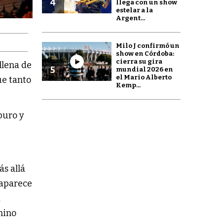
4
llega con un show
estelar a la
Argent...
Milo J confirmó un
show en Córdoba:
cierra su gira
llena de
5
mundial 2026 en
el Mario Alberto
ue tanto
Kemp...
puro y
ás allá
 aparece
a
mino