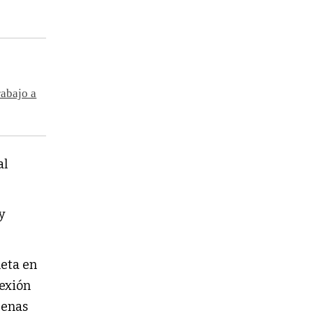
rabajo a
al
y
leta en
nexión
penas