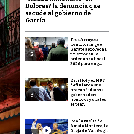
Dolores? la denuncia que
sacude al gobierno de
García
Tres Arroyos:
denuncian que
Garate aprovecha
2
un error en la
ordenanza fiscal
2026 para eng...
Kicillof y el MDF
definieron sus 5
precandidatos a
3
gobernador:
nombres y cuál es
el plan ...
Con la vuelta de
Amaia Montero, La
Oreja de Van Gogh