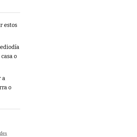
r estos
mediodía
 casa o
r a
rra o
ndes