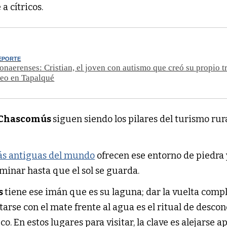
a cítricos.
DEPORTE
onaerenses: Cristian, el joven con autismo que creó su propio t
leo en Tapalqué
Chascomús
siguen siendo los pilares del turismo rur
más antiguas del mundo
ofrecen ese entorno de piedra 
aminar hasta que el sol se guarda.
s
tiene ese imán que es su laguna; dar la vuelta comp
arse con el mate frente al agua es el ritual de desco
. En estos lugares para visitar, la clave es alejarse a