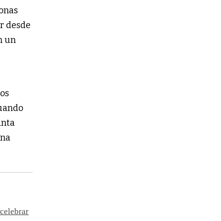
zonas
ar desde
n un
los
cuando
anta
una
 celebrar