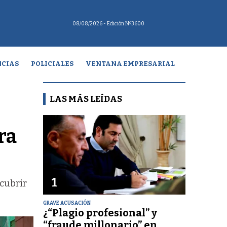
08/08/2026
- Edición Nº3600
CIAS
POLICIALES
VENTANA EMPRESARIAL
LAS MÁS LEÍDAS
ra
1
scubrir
GRAVE ACUSACIÓN
¿“Plagio profesional” y
“fraude millonario” en