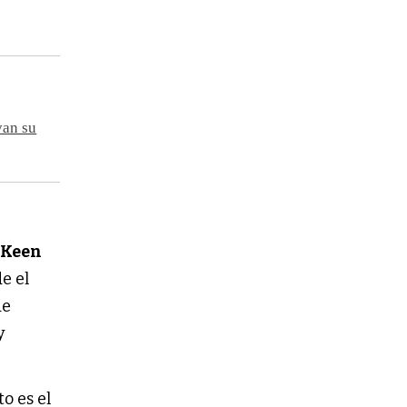
van su
 Keen
e el
de
y
o es el