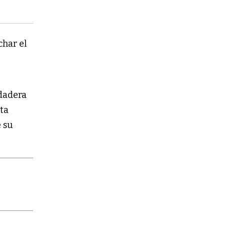
char el
dadera
sta
e su