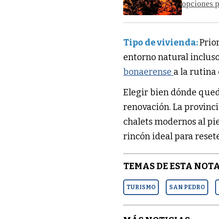
opciones p
Tipo de vivienda:
Prio
entorno natural inclus
bonaerense
a la rutina 
Elegir bien dónde que
renovación. La provinci
chalets modernos al pie
rincón ideal para reset
TEMAS DE ESTA NOTA
TURISMO
SAN PEDRO