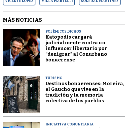
VICENTE LÓPEZ
VILLA MARTELLI
SOLEDAD MARTÍNEZ
MÁS NOTICIAS
POLÉMICOS DICHOS
Katopodis cargará
judicialmente contra un
influencer libertario por
“denigrar” al Conurbano
bonaerense
TURISMO
Destinos bonaerenses: Moreira,
el Gaucho que vive en la
tradición y la memoria
colectiva de los pueblos
INICIATIVA COMUNITARIA