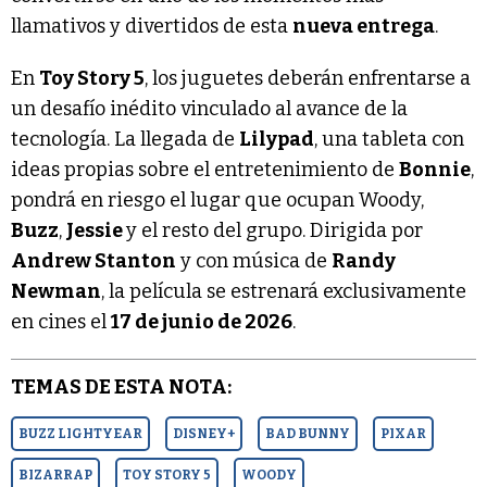
llamativos y divertidos de esta
nueva entrega
.
En
Toy Story 5
, los juguetes deberán enfrentarse a
un desafío inédito vinculado al avance de la
tecnología. La llegada de
Lilypad
, una tableta con
ideas propias sobre el entretenimiento de
Bonnie
,
pondrá en riesgo el lugar que ocupan Woody,
Buzz
,
Jessie
y el resto del grupo. Dirigida por
Andrew Stanton
y con música de
Randy
Newman
, la película se estrenará exclusivamente
en cines el
17 de junio de 2026
.
TEMAS DE ESTA NOTA:
BUZZ LIGHTYEAR
DISNEY+
BAD BUNNY
PIXAR
BIZARRAP
TOY STORY 5
WOODY