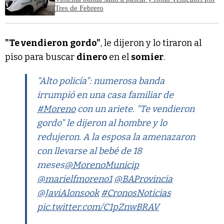
Tres de Febrero
"Te vendieron gordo"
, le dijeron y lo tiraron al
piso para buscar
dinero
en el
somier
.
"Alto policía": numerosa banda
irrumpió en una casa familiar de
#Moreno
con un ariete. "Te vendieron
gordo" le dijeron al hombre y lo
redujeron. A la esposa la amenazaron
con llevarse al bebé de 18
meses
@MorenoMunicip
@marielfmoreno1
@BAProvincia
@JaviAlonsook
#CronosNoticias
pic.twitter.com/C1pZnwBRAV