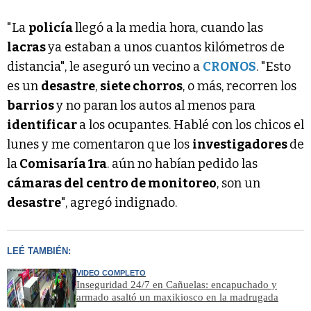
"La
policía
llegó a la media hora, cuando las
lacras
ya estaban a unos cuantos kilómetros de
distancia", le aseguró un vecino a
CRONOS
. "Esto
es un
desastre
,
siete chorros
, o más, recorren los
barrios
y no paran los autos al menos para
identificar
a los ocupantes. Hablé con los chicos el
lunes y me comentaron que los
investigadores
de
la
Comisaría 1ra
. aún no habían pedido las
cámaras del centro de monitoreo
, son un
desastre
", agregó indignado.
LEÉ TAMBIÉN:
VIDEO COMPLETO
Inseguridad 24/7 en Cañuelas: encapuchado y
armado asaltó un maxikiosco en la madrugada