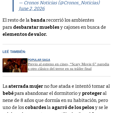
— Cronos Noticias (@Cronos_Noticias)
June 2, 2026
El resto de la
banda
recorrió los ambientes
para
desbaratar muebles
y cajones en busca de
elementos de valor.
LEÉ TAMBIÉN:
POPULAR SAGA
Previo al estreno en cines, “Scary Movie 6” parodia
a otro clásico del terror en su tráiler final
La
aterrada mujer
no fue atada e intentó tomar al
bebé
para abandonar el dormitorio y
proteger
al
nene de 8 años que dormía en su habitación, pero
uno de los
cobardes
la
agarró de los pelos
y se le