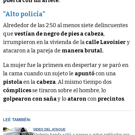
puerta con un ariete.
"Alto policía"
Alrededor de las 2:50 al menos siete delincuentes
que
vestían de negro de pies a cabeza
,
irrumpieron en la vivienda de la
calle Lavoisier
y
atacaron a la pareja de
manera brutal.
La mujer fue la primera en despertar y se paró en
la cama cuando un sujeto le
apuntó
con una
pistola
en la
cabeza
. Al mismo tiempo dos
cómplices
se tiraron sobre el hombre, lo
golpearon con saña
y lo
ataron
con
precintos
.
LEÉ TAMBIÉN:
VIDEO DEL ATAQUE
Violenta banda salió a pasear y robar vehículos por