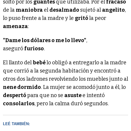
soltó por los
guantes
que utilizaba. Por el
fracaso
de la
maniobra
el
desalmado
sujetó al
angelito
,
lo puso frente a la madre y le
gritó
la peor
amenaza
:
"Dame los dólares o me lo llevo"
,
aseguró
furioso
.
El llanto del
bebé
lo obligó a entregarlo a la madre
que corrió a la segunda habitación y encontró a
otros dos ladrones revolviendo los muebles junto al
nene dormido
. La mujer se acomodó junto a él, lo
despertó
para que no se
asuste
e intentó
consolarlos
, pero la calma duró segundos.
LEÉ TAMBIÉN: