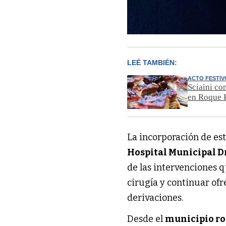
LEÉ TAMBIÉN:
ACTO FESTIV
Sciaini co
en Roque 
La incorporación de es
Hospital Municipal D
de las intervenciones q
cirugía y continuar of
derivaciones.
Desde el
municipio r