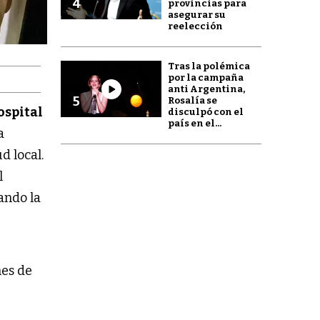
4
provincias para
asegurar su
reelección
Tras la polémica
por la campaña
anti Argentina,
5
Rosalía se
ospital
disculpó con el
país en el...
a
d local.
l
ando la
nes de