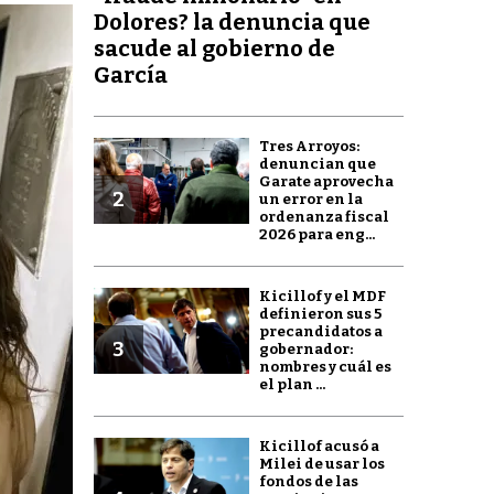
Dolores? la denuncia que
sacude al gobierno de
García
Tres Arroyos:
denuncian que
Garate aprovecha
2
un error en la
ordenanza fiscal
2026 para eng...
Kicillof y el MDF
definieron sus 5
precandidatos a
3
gobernador:
nombres y cuál es
el plan ...
Kicillof acusó a
Milei de usar los
fondos de las