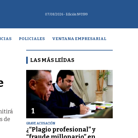
07/08/2026
- Edición Nº3599
CIAS
POLICIALES
VENTANA EMPRESARIAL
LAS MÁS LEÍDAS
e
1
itirá
s de
GRAVE ACUSACIÓN
¿“Plagio profesional” y
“fraude millonario” en