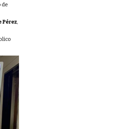
o de
 Pérez
,
blico