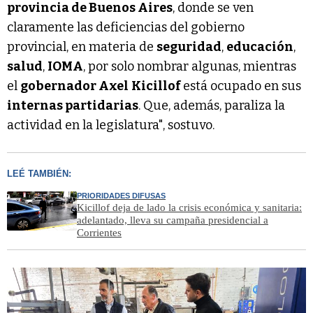
provincia de Buenos Aires
, donde se ven
claramente las deficiencias del gobierno
provincial, en materia de
seguridad
,
educación
,
salud
,
IOMA
, por solo nombrar algunas, mientras
el
gobernador Axel
Kicillof
está ocupado en sus
internas partidarias
. Que, además, paraliza la
actividad en la legislatura", sostuvo.
LEÉ TAMBIÉN:
PRIORIDADES DIFUSAS
Kicillof deja de lado la crisis económica y sanitaria:
adelantado, lleva su campaña presidencial a
Corrientes