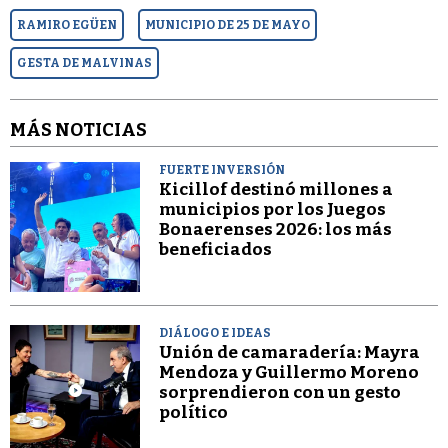
RAMIRO EGÜEN
MUNICIPIO DE 25 DE MAYO
GESTA DE MALVINAS
MÁS NOTICIAS
FUERTE INVERSIÓN
Kicillof destinó millones a
municipios por los Juegos
Bonaerenses 2026: los más
beneficiados
DIÁLOGO E IDEAS
Unión de camaradería: Mayra
Mendoza y Guillermo Moreno
sorprendieron con un gesto
político