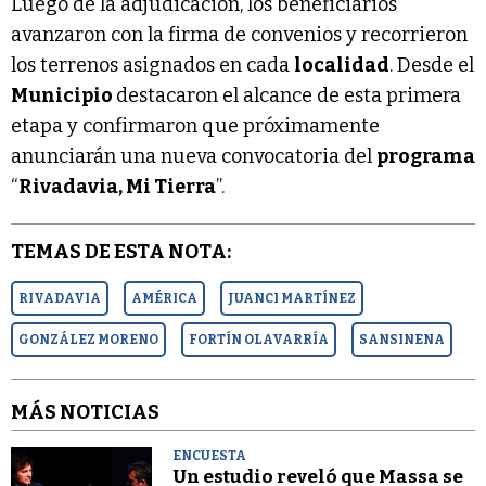
Luego de la adjudicación, los beneficiarios
avanzaron con la firma de convenios y recorrieron
los terrenos asignados en cada
localidad
. Desde el
Municipio
destacaron el alcance de esta primera
etapa y confirmaron que próximamente
anunciarán una nueva convocatoria del
programa
“
Rivadavia, Mi Tierra
”.
TEMAS DE ESTA NOTA:
RIVADAVIA
AMÉRICA
JUANCI MARTÍNEZ
GONZÁLEZ MORENO
FORTÍN OLAVARRÍA
SANSINENA
MÁS NOTICIAS
ENCUESTA
Un estudio reveló que Massa se