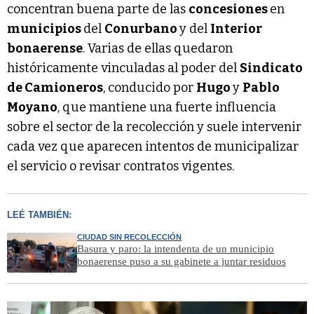
concentran buena parte de las
concesiones
en
municipios
del
Conurbano
y del
Interior
bonaerense
. Varias de ellas quedaron
históricamente vinculadas al poder del
Sindicato
de Camioneros
, conducido por
Hugo
y
Pablo
Moyano
, que mantiene una fuerte influencia
sobre el sector de la recolección y suele intervenir
cada vez que aparecen intentos de municipalizar
el servicio o revisar contratos vigentes.
LEÉ TAMBIÉN:
CIUDAD SIN RECOLECCIÓN
Basura y paro: la intendenta de un municipio
bonaerense puso a su gabinete a juntar residuos