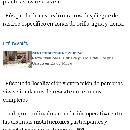
prácticas avanzadas en:
-Búsqueda de
restos humanos
: despliegue de
rastreo específico en zonas de orilla, agua y tierra.
LEÉ TAMBIÉN:
INFRAESTRUCTURA Y MEJORAS
Recta final para la nueva guardia del Hospital
Unzué en 25 de Mayo
-Búsqueda, localización y extracción de personas
vivas: simulacros de
rescate
en terrenos
complejos.
-Trabajo coordinado: articulación operativa entre
las distintas
instituciones
participantes y