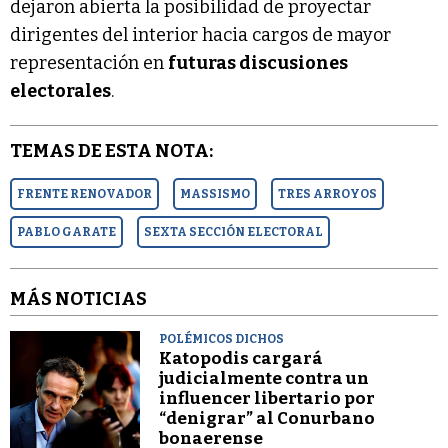
dejaron abierta la posibilidad de proyectar
dirigentes del interior hacia cargos de mayor
representación en
futuras discusiones
electorales
.
TEMAS DE ESTA NOTA:
FRENTE RENOVADOR
MASSISMO
TRES ARROYOS
PABLO GARATE
SEXTA SECCIÓN ELECTORAL
MÁS NOTICIAS
POLÉMICOS DICHOS
Katopodis cargará
judicialmente contra un
influencer libertario por
“denigrar” al Conurbano
bonaerense