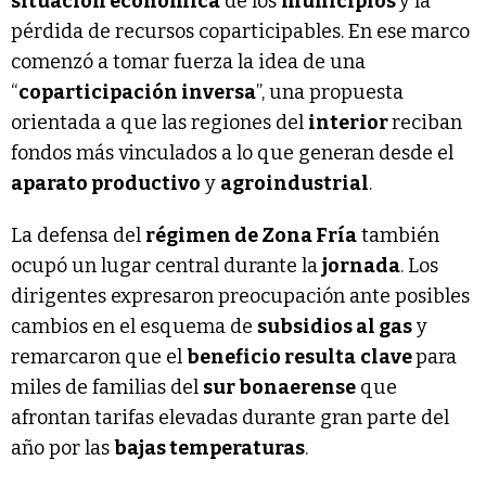
situación económica
de los
municipios
y la
pérdida de recursos coparticipables. En ese marco
comenzó a tomar fuerza la idea de una
“
coparticipación inversa
”, una propuesta
orientada a que las regiones del
interior
reciban
fondos más vinculados a lo que generan desde el
aparato productivo
y
agroindustrial
.
La defensa del
régimen de Zona Fría
también
ocupó un lugar central durante la
jornada
. Los
dirigentes expresaron preocupación ante posibles
cambios en el esquema de
subsidios al gas
y
remarcaron que el
beneficio resulta
clave
para
miles de familias del
sur bonaerense
que
afrontan tarifas elevadas durante gran parte del
año por las
bajas temperaturas
.