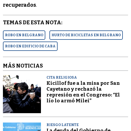
recuperados
.
TEMAS DE ESTA NOTA:
ROBO EN BELGRANO
HURTO DE BICICLETAS EN BELGRANO
ROBO EN EDIFICIO DE CABA
MÁS NOTICIAS
CITA RELIGIOSA
Kicillof fue a la misa por San
Cayetano y rechazó la
represión en el Congreso: “El
lío lo armó Milei”
RIESGO LATENTE
La deuda del Gobierno de