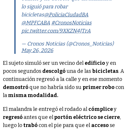
lo siguió para robar
bicicletas
@PoliciaCiudadBA
@MPFCABA
#CronosNoticias
pic.twitter.com/9XKZN4JTrA
— Cronos Noticias (@Cronos_Noticias)
May 26, 2026
El sujeto simuló ser un vecino del
edificio
y en
pocos segundos
descolgó
una de las
bicicletas
. A
continuación regresó a la calle y en ese momento
demostró
que no habría sido su
primer robo
con
la
misma modalidad.
El malandra le entregó el rodado al
cómplice
y
regresó
antes que el
portón eléctrico se cierre
,
luego lo
trabó
con el pie para que el
acceso
se