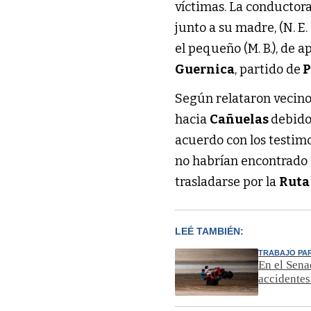
víctimas. La conductora 
junto a su madre, (N. E. C.
el pequeño (M. B.), de 
Guernica
, partido de
P
Según relataron vecinos
hacia
Cañuelas
debido
acuerdo con los testimo
no habrían encontrado 
trasladarse por la
Ruta
LEÉ TAMBIÉN:
TRABAJO PA
En el Sena
accidentes