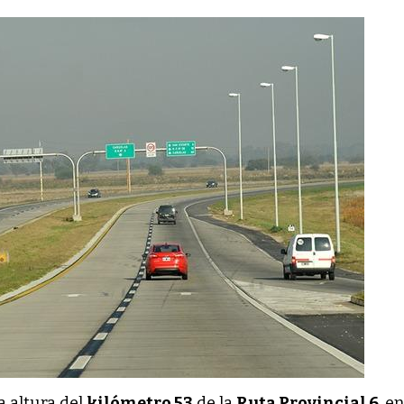
a altura del
kilómetro 53
de la
Ruta Provincial 6
, e