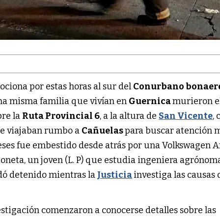
ciona por estas horas al sur del
Conurbano bonaer
na misma familia que vivían en
Guernica
murieron e
bre la
Ruta Provincial 6
, a la altura de
San Vicente
,
ue viajaban rumbo a
Cañuelas
para buscar atención 
eses fue embestido desde atrás por una Volkswagen 
oneta, un joven (L. P) que estudia ingeniera agrónoma
dó detenido mientras la
Justicia
investiga las causas 
estigación comenzaron a conocerse detalles sobre las