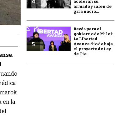
4
aceleran su
armado y salen de
gira nacio...
Revés para el
gobierno de Milei:
La Libertad
5
Avanza dio de baja
el proyecto de Ley
ense
.
de Tie...
l
 cuando
médica
Amarok.
 en la
del