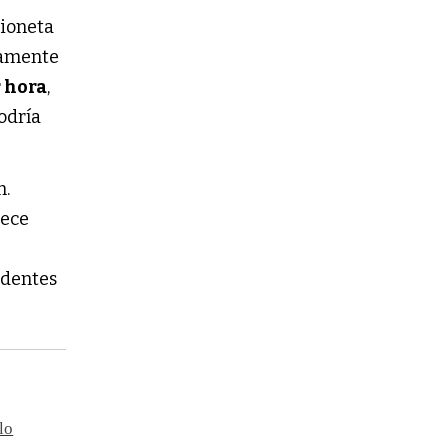
mioneta
damente
r hora
,
odría
n.
nece
identes
lo