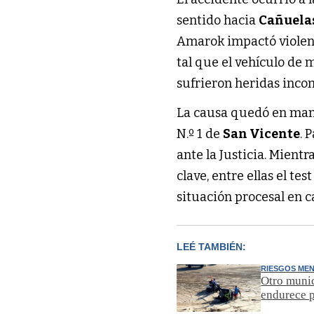
sentido hacia
Cañuela
Amarok impactó violen
tal que el vehículo de
sufrieron heridas incom
La causa quedó en man
N.º 1 de
San Vicente
. 
ante la Justicia. Mientr
clave, entre ellas el t
situación procesal en c
LEÉ TAMBIÉN:
RIESGOS ME
Otro munic
endurece 