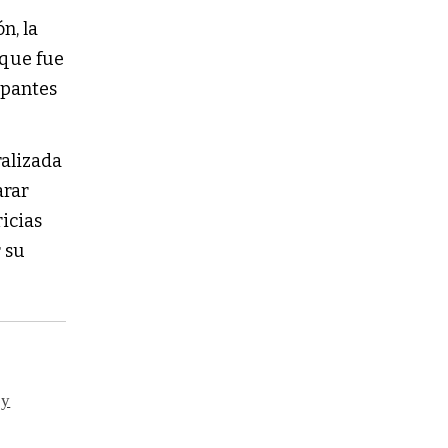
n, la
oque fue
upantes
alizada
arar
ricias
r su
 y