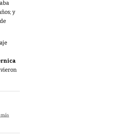
jaba
 años; y
de
aje
rnica
lvieron
r más