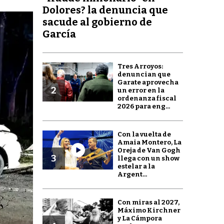
Dolores? la denuncia que
sacude al gobierno de
García
Tres Arroyos:
denuncian que
Garate aprovecha
2
un error en la
ordenanza fiscal
2026 para eng...
Con la vuelta de
Amaia Montero, La
Oreja de Van Gogh
3
llega con un show
estelar a la
Argent...
Con miras al 2027,
Máximo Kirchner
y La Cámpora