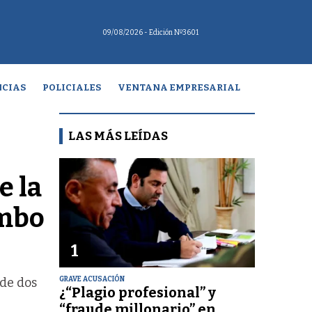
09/08/2026
- Edición Nº3601
CIAS
POLICIALES
VENTANA EMPRESARIAL
LAS MÁS LEÍDAS
e la
umbo
1
GRAVE ACUSACIÓN
 de dos
¿“Plagio profesional” y
“fraude millonario” en