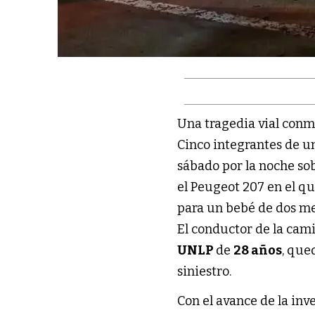
Una tragedia vial conmo
Cinco integrantes de u
sábado por la noche so
el Peugeot 207 en el q
para un bebé de dos m
El conductor de la cami
UNLP
de
28 años
, que
siniestro.
Con el avance de la inv