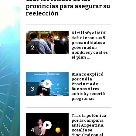
provincias para asegurar su
reelección
Kicillof y el MDF
definieron sus 5
precandidatos a
2
gobernador:
nombres y cuál es
el plan ...
Bianco explicó
por qué la
Provincia de
3
Buenos Aires
achicó y recortó
programas
Tras la polémica
por la campaña
anti Argentina,
4
Rosalía se
disculpó con el