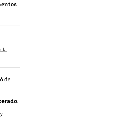
mentos
n la
zó de
perado
.
 y