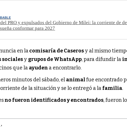
OBABLE
 del PRO y expulsados del Gobierno de Milei: la corriente de d
 sueña conformar para 2027
enuncia en la
comisaría de Caseros
y al mismo tiemp
 sociales
y
grupos de WhatsApp
, para difundir la
i
ecinos que la
ayuden
a encontrarlo.
meros minutos del sábado, el
animal
fue encontrado p
rriente de la situación y se lo entregó a la
familia
.
es
no fueron identificados y encontrados
, fueron l
: