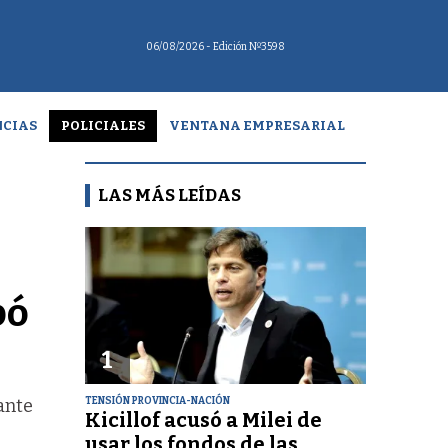
06/08/2026
- Edición Nº3598
CIAS
POLICIALES
VENTANA EMPRESARIAL
LAS MÁS LEÍDAS
pó
1
TENSIÓN PROVINCIA-NACIÓN
ante
Kicillof acusó a Milei de
usar los fondos de las