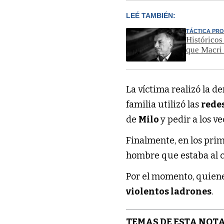
LEÉ TAMBIÉN:
TÁCTICA PR
Históricos
que Macri
La víctima realizó la d
familia utilizó las
redes
de
Milo
y pedir a los v
Finalmente, en los pri
hombre que estaba al co
Por el momento, quien
violentos ladrones
.
TEMAS DE ESTA NOTA