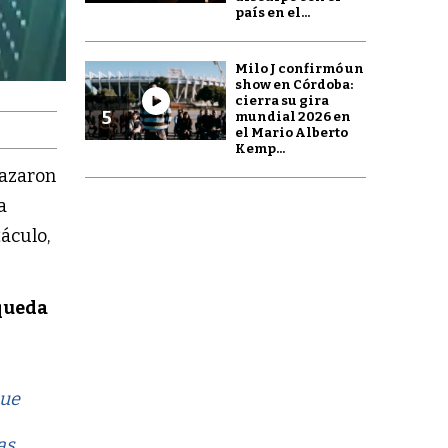
país en el...
Milo J confirmó un
show en Córdoba:
cierra su gira
5
mundial 2026 en
el Mario Alberto
Kemp...
nazaron
a
áculo,
queda
que
as