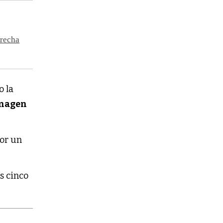
erecha
o la
magen
or un
os cinco