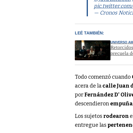
pic.twitter.c
— Cronos Notic
LEÉ TAMBIÉN:
UNIVERSO A
Retorcidos
precuela 
Todo comenzó cuando
acera de la
calle Juan 
por
Fernández D' Oliv
descendieron
empuñan
Los sujetos
rodearon
e
entregue las
pertenen