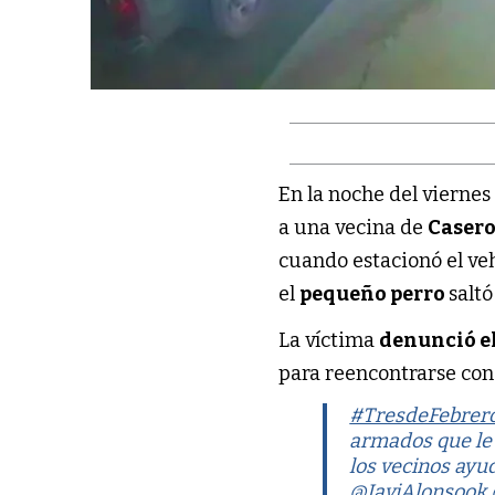
En la noche del vierne
a una vecina de
Caser
cuando estacionó el ve
el
pequeño perro
saltó
La víctima
denunció e
para reencontrarse con 
#TresdeFebrer
armados que le 
los vecinos ayu
@JaviAlonsook