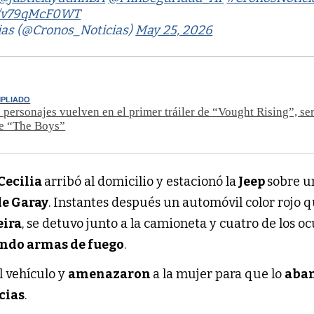
om/v79qMcF0WT
ias (@Cronos_Noticias)
May 25, 2026
MPLIADO
 personajes vuelven en el primer tráiler de “Vought Rising”, se
de “The Boys”
Cecilia
arribó al domicilio y estacionó la
Jeep
sobre u
de Garay
. Instantes después un automóvil color rojo q
eira
, se detuvo junto a la camioneta y cuatro de los o
do armas de fuego
.
l vehículo y
amenazaron
a la mujer para que lo
aba
cias
.