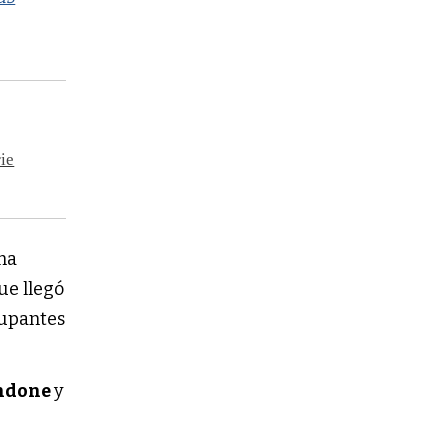
rie
na
ue llegó
cupantes
ndone
y