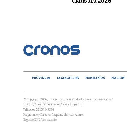
Clausura 2026
PROVINCIA
LEGISLATURA
MUNICIPIOS
NACION
© Copyright 2016 / infocronos.com.ar / Todos los derechos reservados /
La Plata, Provincia de Buenos Aires - Argentina
Teléfonos: 221 546-5634
Propietario y Director Responsable: Juan Alfaro
Registro DNDA en tramite