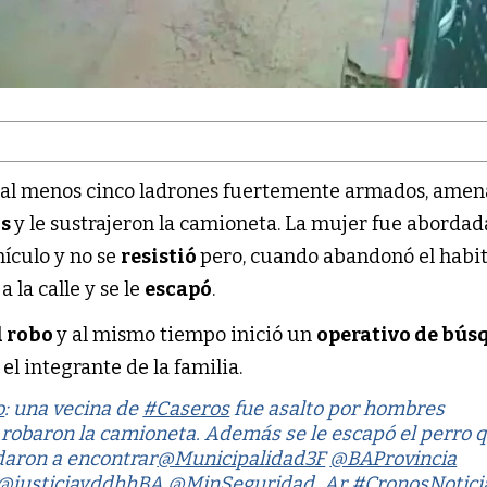
s al menos cinco ladrones fuertemente armados, ame
os
y le sustrajeron la camioneta. La mujer fue abordad
hículo y no se
resistió
pero, cuando abandonó el habit
 a la calle y se le
escapó
.
l robo
y al mismo tiempo inició un
operativo de bús
el integrante de la familia.
o
: una vecina de
#Caseros
fue asalto por hombres
robaron la camioneta. Además se le escapó el perro 
daron a encontrar
@Municipalidad3F
@BAProvincia
@justiciayddhhBA
@MinSeguridad_Ar
#CronosNotici