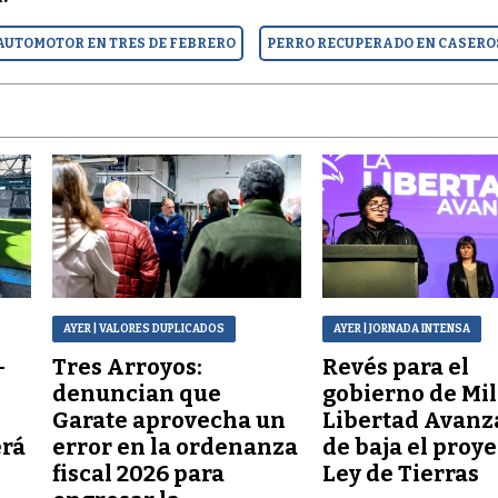
AUTOMOTOR EN TRES DE FEBRERO
PERRO RECUPERADO EN CASERO
AYER
| VALORES DUPLICADOS
AYER
| JORNADA INTENSA
–
Tres Arroyos:
Revés para el
denuncian que
gobierno de Mil
Garate aprovecha un
Libertad Avanz
erá
error en la ordenanza
de baja el proy
fiscal 2026 para
Ley de Tierras