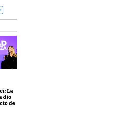
S
ei: La
a dio
ecto de