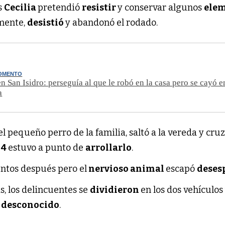
s
Cecilia
pretendió
resistir
y conservar algunos
ele
lmente,
desistió
y abandonó el rodado.
MOMENTO
n San Isidro: perseguía al que le robó en la casa pero se cayó e
a
 el pequeño perro de la familia, saltó a la vereda y cru
 4
estuvo a punto de
arrollarlo
.
ntos después pero el
nervioso animal
escapó
deses
, los delincuentes se
dividieron
en los dos vehículos
 desconocido
.