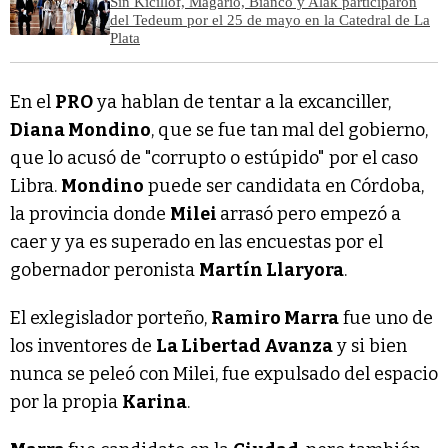
Sin Kicillof, Magario, Bianco y Alak participaron
del Tedeum por el 25 de mayo en la Catedral de La
Plata
En el
PRO
ya hablan de tentar a la excanciller,
Diana Mondino
, que se fue tan mal del gobierno,
que lo acusó de "corrupto o estúpido" por el caso
Libra.
Mondino
puede ser candidata en Córdoba,
la provincia donde
Milei
arrasó pero empezó a
caer y ya es superado en las encuestas por el
gobernador peronista
Martín Llaryora
.
El exlegislador porteño,
Ramiro Marra
fue uno de
los inventores de
La Libertad Avanza
y si bien
nunca se peleó con Milei, fue expulsado del espacio
por la propia
Karina
.