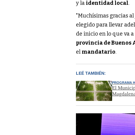
y la
identidad local
.
"Muchísimas gracias al 
elegido para llevar ad
de inicio en lo que va a
provincia de Buenos 
el
mandatario
.
LEÉ TAMBIÉN:
PROGRAMA H
El Municip
Magdalena,