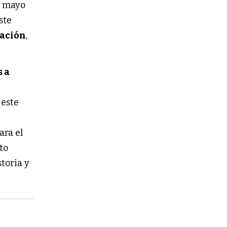
e mayo
este
tación
,
s a
 este
ara el
to
toria y