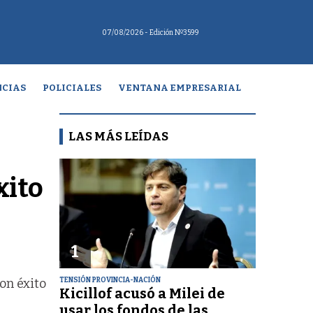
07/08/2026
- Edición Nº3599
CIAS
POLICIALES
VENTANA EMPRESARIAL
LAS MÁS LEÍDAS
xito
1
TENSIÓN PROVINCIA-NACIÓN
on éxito
Kicillof acusó a Milei de
usar los fondos de las