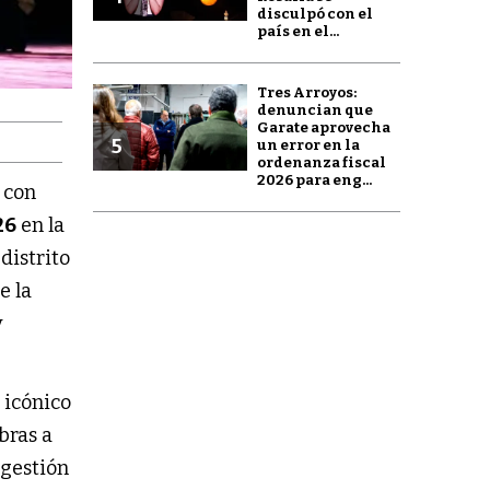
disculpó con el
país en el...
Tres Arroyos:
denuncian que
Garate aprovecha
5
un error en la
ordenanza fiscal
2026 para eng...
 con
26
en la
 distrito
e la
y
 icónico
abras a
 gestión