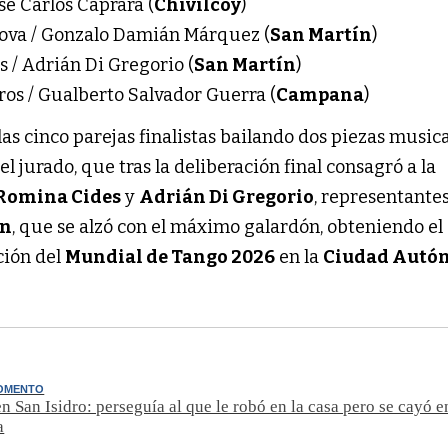
sé Carlos Caprara (
Chivilcoy
)
nova / Gonzalo Damián Márquez (
San Martín
)
 / Adrián Di Gregorio (
San Martín
)
ros / Gualberto Salvador Guerra (
Campana
)
 las cinco parejas finalistas bailando dos piezas music
l jurado, que tras la deliberación final consagró a la
Romina Cides
y
Adrián Di Gregorio
, representantes
ín
, que se alzó con el máximo galardón, obteniendo el
ición del
Mundial de Tango 2026
en la
Ciudad Autó
MOMENTO
n San Isidro: perseguía al que le robó en la casa pero se cayó e
a