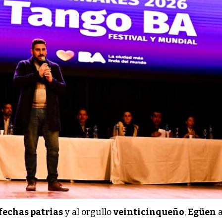
fechas patrias
y al orgullo
veinticinqueño
,
Egüen
a