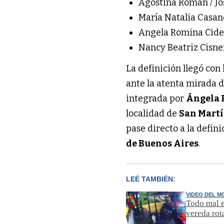
Agostina Román / Jo
María Natalia Casa
Angela Romina Cides
Nancy Beatriz Cisne
La definición llegó con
ante la atenta mirada de
integrada por
Ángela 
localidad de
San Mart
pase directo a la defin
de Buenos Aires
.
LEÉ TAMBIÉN:
VIDEO DEL 
Todo mal e
vereda rot