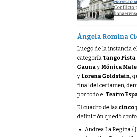
PROYECTO 
Conflicto 
bonaerens
Ángela Romina Cid
Luego de la instancia e
categoría
Tango Pista
Gauna
y
Mónica Mate
y
Lorena Goldstein
, 
final del certamen, de
por todo el
Teatro Esp
El cuadro de las
cinco 
definición quedó confo
Andrea La Regina / J