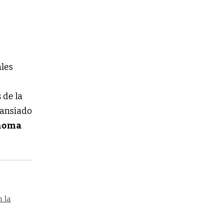
ales
 de la
 ansiado
noma
n la