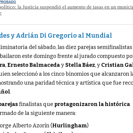
APROBADO
político: la Justicia suspendió el aumento de tasas en un munici
e
es y Adrián Di Gregorio al Mundial
liminatoria del sábado, las diez parejas semifinalistas
bailaron este domingo frente al jurado compuesto p
ra
,
Ernesto Balmaceda
y
Stella Báez
, y
Cristian Ga
quien seleccionó a los cinco binomios que alcanzaron l
mostrando una paridad técnica y artística que fue rec
añol
.
parejas
finalistas que
protagonizaron la histórica
rmado de la siguiente manera:
orge Alberto Azorín (
Hurlingham
)