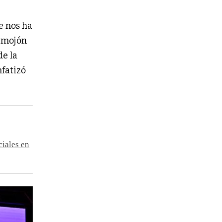
 nos ha
n mojón
de la
enfatizó
ciales en