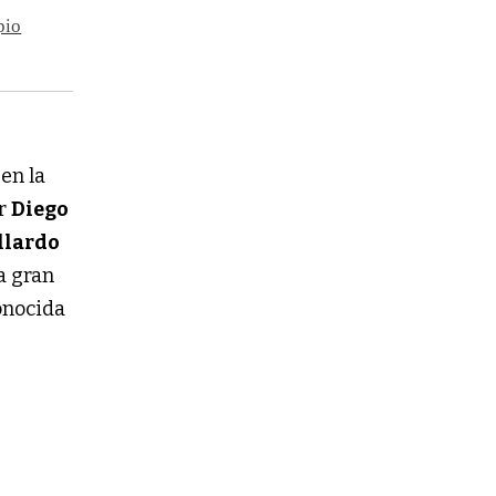
pio
 en la
or
Diego
llardo
a gran
onocida