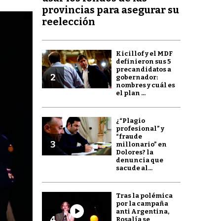
provincias para asegurar su
reelección
Kicillof y el MDF
definieron sus 5
precandidatos a
2
gobernador:
nombres y cuál es
el plan ...
¿“Plagio
profesional” y
“fraude
3
millonario” en
Dolores? la
denuncia que
sacude al...
Tras la polémica
por la campaña
anti Argentina,
4
Rosalía se