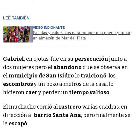
LEÉ TAMBIÉN:
VIDEO INDIGNANTE
Patadas y cabezazos para romper una puerta y robar
un almacén de Mar del Plata
Gabriel
, en ojotas, fue en su
persecución
junto a
dos mujeres pero el
abandono
que se observa en
el
municipio de San Isidro
lo
traicionó
: los
escombros
y un pozo a metros de la casa, lo
hicieron
caer
y perder un
tiempo valioso
.
El muchacho corrió al
rastrero
varias cuadras, en
dirección al
barrio Santa Ana
, pero finalmente se
le
escapó
.