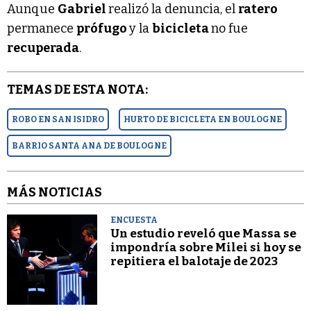
Aunque
Gabriel
realizó la denuncia, el
ratero
permanece
prófugo
y la
bicicleta
no fue
recuperada
.
TEMAS DE ESTA NOTA:
ROBO EN SAN ISIDRO
HURTO DE BICICLETA EN BOULOGNE
BARRIO SANTA ANA DE BOULOGNE
MÁS NOTICIAS
ENCUESTA
Un estudio reveló que Massa se
impondría sobre Milei si hoy se
repitiera el balotaje de 2023