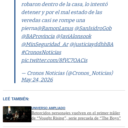
robaron dentro de la casa, lo intentó
detener y por el mal estado de las
veredas casi se rompe una
pierna
@RamonLanus
@SanIsidroGob
@BAProvincia
@JaviAlonsook
@MinSeguridad_Ar
@justiciayddhhBA
#CronosNoticias
pic.twitter.com/8fVC7OACis
— Cronos Noticias (@Cronos_Noticias)
May 24, 2026
LEÉ TAMBIÉN:
UNIVERSO AMPLIADO
Retorcidos personajes vuelven en el primer tráiler
de “Vought Rising”, serie precuela de “The Boys”