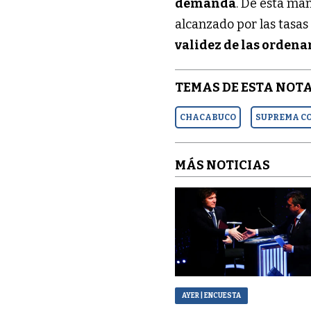
demanda
. De esta man
alcanzado por las tasas
validez de las orden
TEMAS DE ESTA NOTA
CHACABUCO
SUPREMA C
MÁS NOTICIAS
AYER
| ENCUESTA