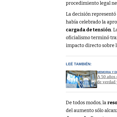
procedimiento legal ne
La decisión representó 
había celebrado la apr
cargada de tensión
. 
oficialismo terminó t
impacto directo sobre 
LEÉ TAMBIÉN:
MEMORIA Y 
A 50 años 
de verdad 
De todos modos, la
reso
del aumento sólo alcan