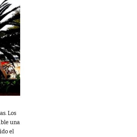
as. Los
able una
ido el