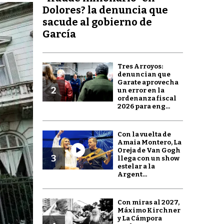
Dolores? la denuncia que
sacude al gobierno de
García
Tres Arroyos:
denuncian que
Garate aprovecha
2
un error en la
ordenanza fiscal
2026 para eng...
Con la vuelta de
Amaia Montero, La
Oreja de Van Gogh
3
llega con un show
estelar a la
Argent...
Con miras al 2027,
Máximo Kirchner
y La Cámpora