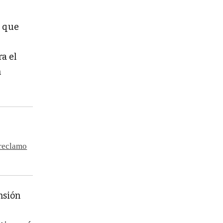
, que
y
a el
n
 reclamo
nsión