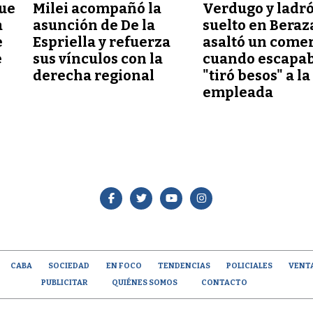
que
Milei acompañó la
Verdugo y ladr
a
asunción de De la
suelto en Beraz
e
Espriella y refuerza
asaltó un comer
e
sus vínculos con la
cuando escapab
derecha regional
"tiró besos" a la
empleada
CABA
SOCIEDAD
EN FOCO
TENDENCIAS
POLICIALES
VENT
PUBLICITAR
QUIÉNES SOMOS
CONTACTO