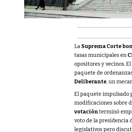
La
Suprema Corte bo
tasas municipales en
C
opositores y vecinos. E
paquete de ordenanzas 
Deliberante
, un meca
El paquete impulsado p
modificaciones sobre dis
votación
terminó empa
voto de la presidencia 
legislativos pero discu