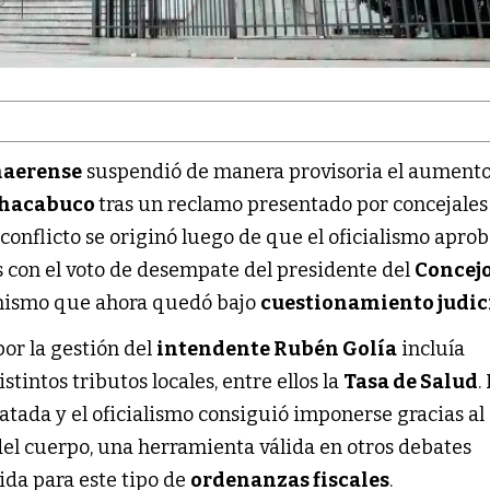
naerense
suspendió de manera provisoria el aument
hacabuco
tras un reclamo presentado por concejales
l conflicto se originó luego de que el oficialismo apro
con el voto de desempate del presidente del
Concej
nismo que ahora quedó bajo
cuestionamiento judic
or la gestión del
intendente Rubén Golía
incluía
tintos tributos locales, entre ellos la
Tasa de Salud
.
tada y el oficialismo consiguió imponerse gracias al
del cuerpo, una herramienta válida en otros debates
tida para este tipo de
ordenanzas fiscales
.