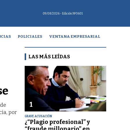
09/08/2026
- Edición Nº3601
CIAS
POLICIALES
VENTANA EMPRESARIAL
LAS MÁS LEÍDAS
se
1
 de
ia, por
GRAVE ACUSACIÓN
¿“Plagio profesional” y
“fraude millonario” en