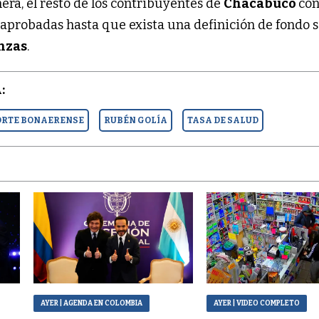
era, el resto de los contribuyentes de
Chacabuco
con
 aprobadas hasta que exista una definición de fondo s
anzas
.
:
ORTE BONAERENSE
RUBÉN GOLÍA
TASA DE SALUD
AYER
| AGENDA EN COLOMBIA
AYER
| VIDEO COMPLETO