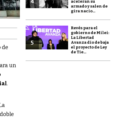
4
aceleran su
armado y salen de
gira nacio...
Revés para el
gobierno de Milei:
La Libertad
5
Avanza dio de baja
o de
el proyecto de Ley
de Tie...
bara un
o
ial
.
 La
 doble