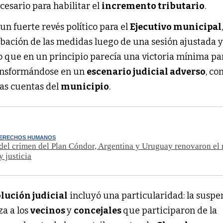
cesario para habilitar el
incremento tributario
.
un fuerte revés político para el
Ejecutivo municipal
obación de las medidas luego de una sesión ajustada 
Lo que en un principio parecía una victoria mínima par
ransformándose en un
escenario judicial adverso
, co
las cuentas del
municipio
.
DERECHOS HUMANOS
del crimen del Plan Cóndor, Argentina y Uruguay renovaron el
y justicia
lución judicial
incluyó una particularidad: la suspe
za a los
vecinos
y
concejales
que participaron de la