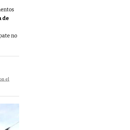
mentos
a de
pate no
on el