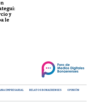
ón
ategui:
cio y
a le
ANA EMPRESARIAL
RELATOS BONAERENSES
OPINIÓN