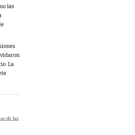
mo las
a
de
siones
lvidaron
io. La
ete
as de las