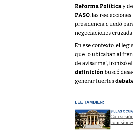
Reforma Política
y de
PASO
, las reelecciones
presidencia quedó par
negociaciones cruzada
En ese contexto, el leg
que lo ubicaban al fren
de avisarme”, ironizó e
definición
buscó desa
generar fuertes
debate
LEÉ TAMBIÉN:
SILLAS OCU
Con sesión
comisione