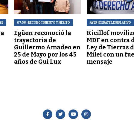
SE
07:58
| RECONOCIMIENTO Y MÉRITO
AYER
| DEBATE LEGISLATIVO
za
Egüen reconoció la
Kicillof moviliz
trayectoria de
MDF en contra d
Guillermo Amadeo en
Ley de Tierras 
25 de Mayo por los 45
Milei con un fu
años de Gui Lux
mensaje