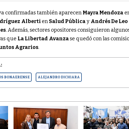
s ya confirmadas también aparecen
Mayra Mendoza
e
dríguez
Alberti
en
Salud Pública
y
Andrés De Leo
les
. Además, sectores opositores consiguieron alguno
ras que
La Libertad
Avanza
se quedó con las comisi
untos Agrarios
.
:
OS BONAERENSE
ALEJANDRO DICHIARA