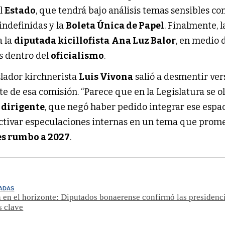
l
Estado
, que tendrá bajo análisis temas sensibles co
 indefinidas y la
Boleta Única de Papel
. Finalmente, l
a la
diputada kicillofista
Ana Luz Balor
, en medio 
s dentro del
oficialismo
.
islador kirchnerista
Luis Vivona
salió a desmentir ver
te de esa comisión. “Parece que en la Legislatura se o
l
dirigente
, que negó haber pedido integrar ese espac
ctivar especulaciones internas en un tema que prom
s rumbo a 2027
.
PADAS
 en el horizonte: Diputados bonaerense confirmó las presidenci
s clave