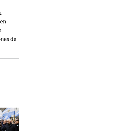
n
en
s
ones de