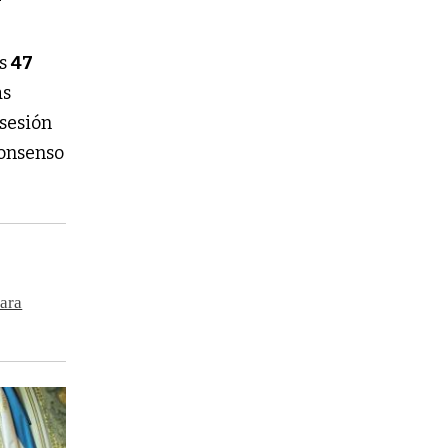
as
47
as
 sesión
consenso
para