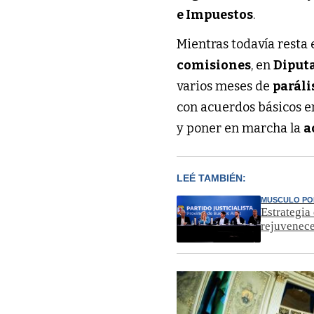
e Impuestos
.
Mientras todavía resta 
comisiones
, en
Diput
varios meses de
paráli
con acuerdos básicos e
y poner en marcha la
a
LEÉ TAMBIÉN:
MUSCULO PO
Estrategia
rejuvenece