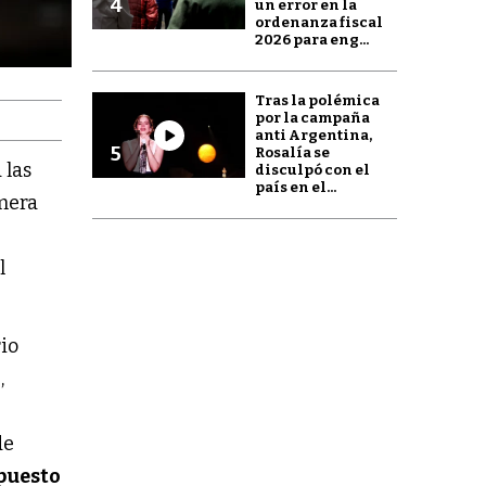
4
un error en la
ordenanza fiscal
2026 para eng...
Tras la polémica
por la campaña
anti Argentina,
5
Rosalía se
 las
disculpó con el
país en el...
imera
l
io
z
,
de
puesto