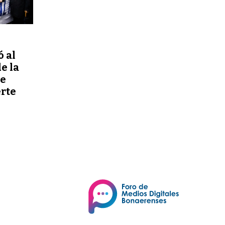
ó al
e la
de
erte