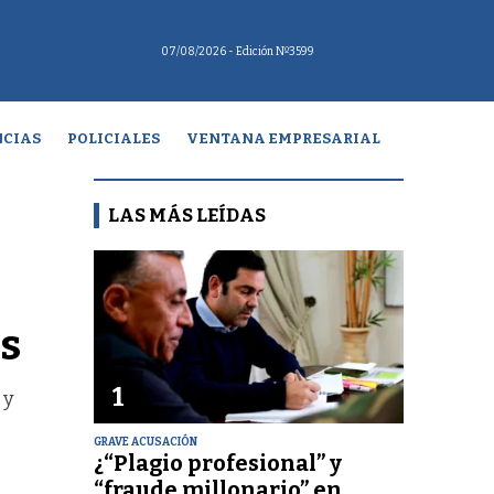
07/08/2026
- Edición Nº3599
CIAS
POLICIALES
VENTANA EMPRESARIAL
LAS MÁS LEÍDAS
s
1
 y
GRAVE ACUSACIÓN
¿“Plagio profesional” y
“fraude millonario” en