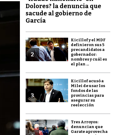
Dolores? la denuncia que
sacude al gobierno de
García
Kicillof y el MDF
definieron sus 5
precandidatos a
2
gobernador:
nombres y cuál es
el plan ...
Kicillof acusó a
Milei de usar los
fondos de las
3
provincias para
asegurar su
reelección
Tres Arroyos:
denuncian que
Garate aprovecha