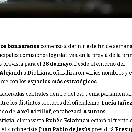
dos bonaerense
comenzó a definir este fin de semana
cipales comisiones legislativas, en la previa de la pr
o prevista para el
28 de mayo
. Desde el entorno del
Alejandro Dichiara
, oficializaron varios nombres y e
rse con los
espacios más estratégicos
.
nsideradas centrales dentro del esquema parlamentar
re los distintos sectores del oficialismo.
Lucía Iañe
mado de
Axel Kicillof
, encabezará
Asuntos
sticia
; el massista
Rubén Eslaiman
estará al frente 
 el kirchnerista
Juan Pablo de Jesús
presidirá
Presu