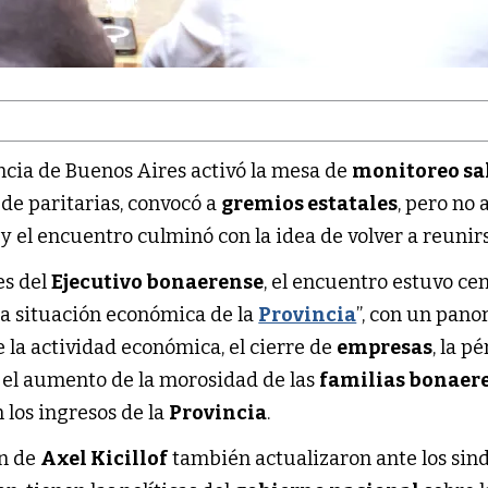
ncia de Buenos Aires activó la mesa de
monitoreo sa
 de paritarias, convocó a
gremios estatales
, pero no 
 y el encuentro culminó con la idea de volver a reunirs
es del
Ejecutivo bonaerense
, el encuentro estuvo ce
la situación económica de la
Provincia
”, con un pan
 la actividad económica, el cierre de
empresas
, la p
 el aumento de la morosidad de las
familias bonaer
 los ingresos de la
Provincia
.
ón de
Axel Kicillof
también actualizaron ante los sin