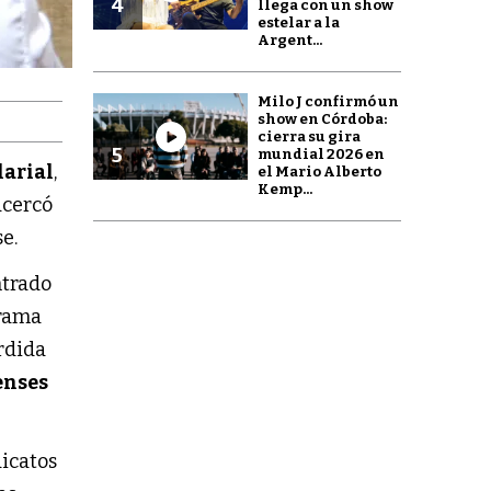
4
llega con un show
estelar a la
Argent...
Milo J confirmó un
show en Córdoba:
cierra su gira
5
mundial 2026 en
larial
,
el Mario Alberto
Kemp...
acercó
e.
ntrado
orama
érdida
enses
dicatos