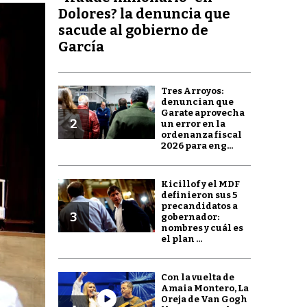
Dolores? la denuncia que
sacude al gobierno de
García
Tres Arroyos:
denuncian que
Garate aprovecha
2
un error en la
ordenanza fiscal
2026 para eng...
Kicillof y el MDF
definieron sus 5
precandidatos a
3
gobernador:
nombres y cuál es
el plan ...
Con la vuelta de
Amaia Montero, La
Oreja de Van Gogh