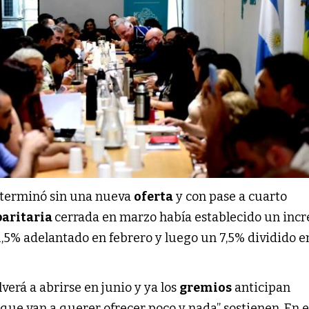
 terminó sin una nueva
oferta
y con pase a cuarto
paritaria
cerrada en marzo había establecido un inc
,5% adelantado en febrero y luego un 7,5% dividido e
lverá a abrirse en junio y ya los
gremios
anticipan
que van a querer ofrecer poco y nada” sostienen. En 