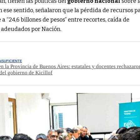
n, tienen las políticas del
gobierno nacional
sobre l
n ese sentido, señalaron que la pérdida de recursos p
a “24,6 billones de pesos” entre recortes, caída de
s adeudados por Nación.
NSUFICIENTE
 en la Provincia de Buenos Aires: estatales y docentes rechazaro
del gobierno de Kicillof