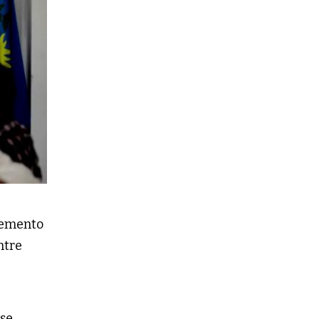
remento
ntre
ese