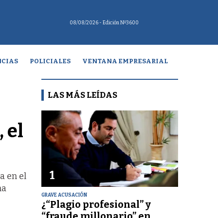
08/08/2026
- Edición Nº3600
CIAS
POLICIALES
VENTANA EMPRESARIAL
LAS MÁS LEÍDAS
 el
1
a en el
na
GRAVE ACUSACIÓN
¿“Plagio profesional” y
“fraude millonario” en