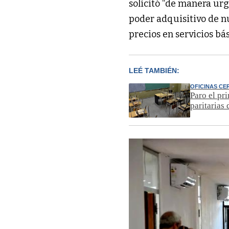
solicitó “de manera u
poder adquisitivo de n
precios en servicios bás
LEÉ TAMBIÉN:
OFICINAS C
Paro el pr
paritarias 