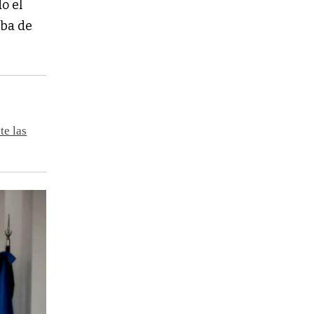
o el
uba de
te las