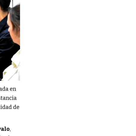
ada en
stancia
sidad de
valo
,