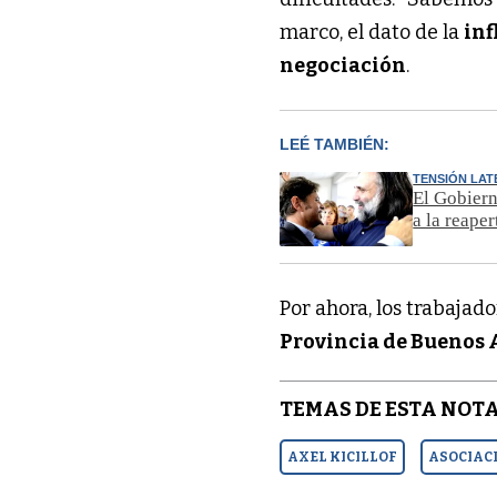
marco, el dato de la
inf
negociación
.
LEÉ TAMBIÉN:
TENSIÓN LAT
El Gobiern
a la reaper
Por ahora, los trabajad
Provincia de Buenos 
TEMAS DE ESTA NOTA
AXEL KICILLOF
ASOCIAC