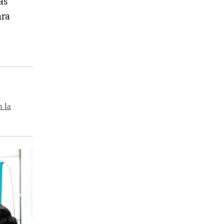
as
ara
n la