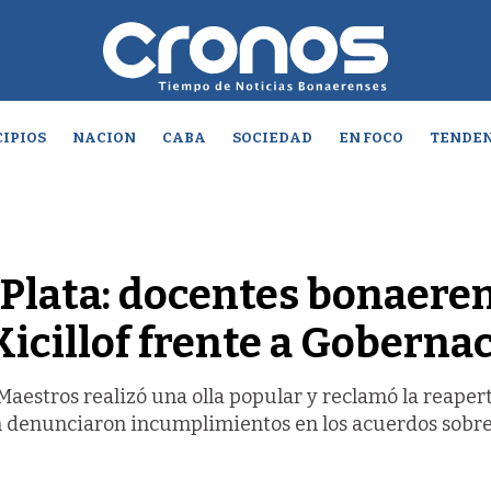
IPIOS
NACION
CABA
SOCIEDAD
EN FOCO
TENDEN
a Plata: docentes bonaere
icillof frente a Goberna
Maestros realizó una olla popular y reclamó la reaper
én denunciaron incumplimientos en los acuerdos sobr