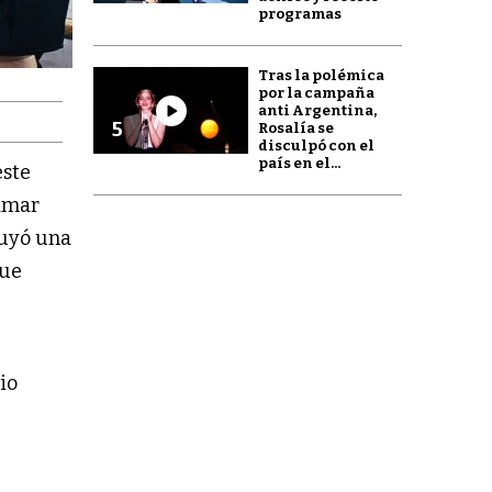
programas
Tras la polémica
por la campaña
anti Argentina,
5
Rosalía se
disculpó con el
país en el...
este
lamar
luyó una
que
rio