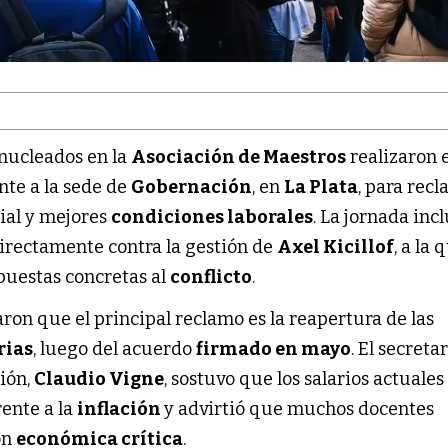
nucleados en la
Asociación de Maestros
realizaron 
nte a la sede de
Gobernación
, en
La Plata
, para rec
rial y mejores
condiciones laborales
. La jornada inc
directamente contra la gestión de
Axel Kicillof
, a la 
puestas concretas al
conflicto
.
ron que el principal reclamo es la reapertura de las
rias
, luego del acuerdo
firmado en mayo
. El secreta
ción,
Claudio Vigne
, sostuvo que los salarios actuales
ente a la
inflación
y advirtió que muchos docentes
ón
económica crítica
.