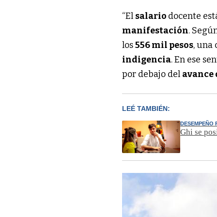
“El
salario
docente es
manifestación
. Según
los
556 mil pesos
, una
indigencia
. En ese se
por debajo del
avance 
LEÉ TAMBIÉN:
DESEMPEÑO
Ghi se pos