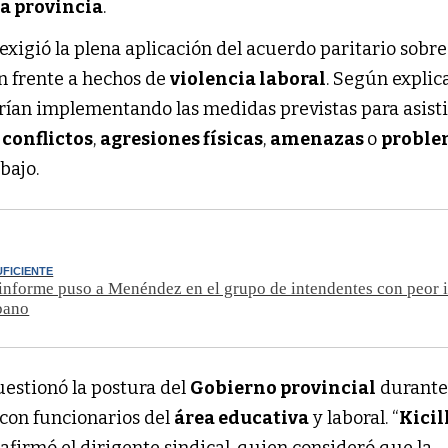
la provincia
.
exigió la plena aplicación del acuerdo paritario sobre
n frente a hechos de
violencia laboral
. Según explic
rían implementando las medidas previstas para asisti
r
conflictos
,
agresiones físicas
,
amenazas
o
proble
bajo.
UFICIENTE
informe puso a Menéndez en el grupo de intendentes con peor
bano
uestionó la postura del
Gobierno provincial
durante
con funcionarios del
área educativa
y laboral. “
Kicil
, afirmó el dirigente sindical, quien consideró que la