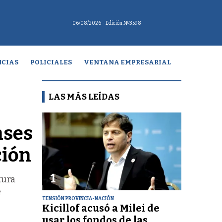
06/08/2026
- Edición Nº3598
CIAS
POLICIALES
VENTANA EMPRESARIAL
LAS MÁS LEÍDAS
nses
ción
1
tura
e
TENSIÓN PROVINCIA-NACIÓN
Kicillof acusó a Milei de
usar los fondos de las