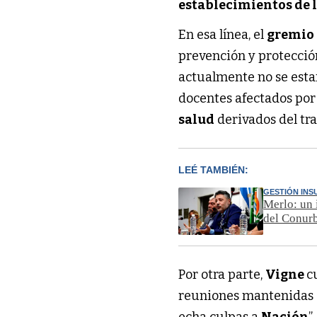
establecimientos de 
En esa línea, el
gremio
prevención y protecció
actualmente no se esta
docentes afectados po
salud
derivados del tra
LEÉ TAMBIÉN:
GESTIÓN INS
Merlo: un 
del Conur
Por otra parte,
Vigne
c
reuniones mantenidas 
echa culpas a
Nación
”