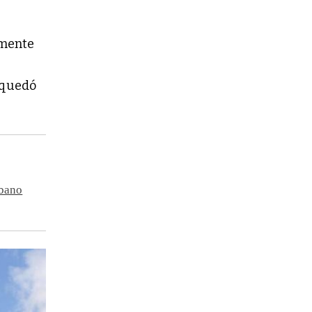
lmente
 quedó
rbano