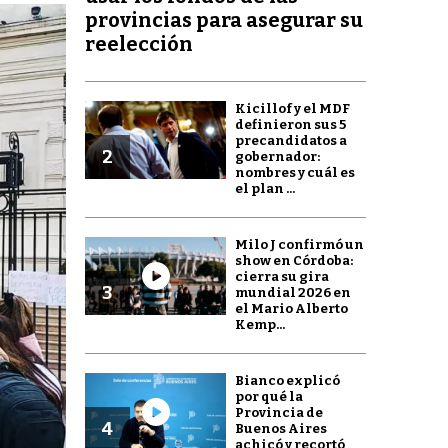
provincias para asegurar su
reelección
Kicillof y el MDF
definieron sus 5
precandidatos a
2
gobernador:
nombres y cuál es
el plan ...
Milo J confirmó un
show en Córdoba:
cierra su gira
3
mundial 2026 en
el Mario Alberto
Kemp...
Bianco explicó
por qué la
Provincia de
4
Buenos Aires
achicó y recortó