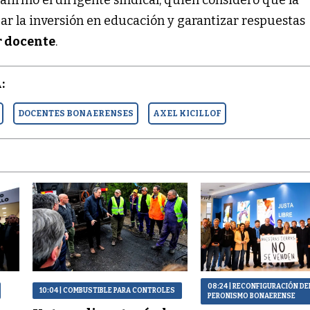
ar la inversión en educación y garantizar respuestas
r docente
.
:
DOCENTES BONAERENSES
AXEL KICILLOF
08:24
| RECONFIGURACIÓN DE
10:04
| COMBUSTIBLE PARA CONTROLES
PERONISMO BONAERENSE