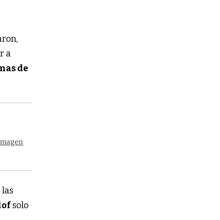
aron,
r a
mas de
 imagen
 las
lof
solo