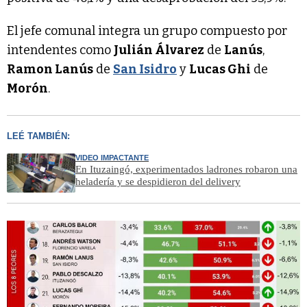
El jefe comunal integra un grupo compuesto por
intendentes como
Julián Álvarez
de
Lanús
,
Ramon Lanús
de
San Isidro
y
Lucas Ghi
de
Morón
.
LEÉ TAMBIÉN:
VIDEO IMPACTANTE
En Ituzaingó, experimentados ladrones robaron una
heladería y se despidieron del delivery