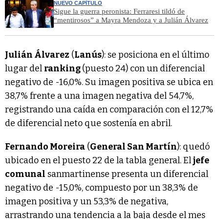
NUEVO CAPÍTULO
Sigue la guerra peronista: Ferraresi tildó de
“mentirosos” a Mayra Mendoza y a Julián Álvarez
Julián Álvarez
(
Lanús
): se posiciona en el último
lugar del
ranking
(puesto 24) con un diferencial
negativo de -16,0%. Su imagen positiva se ubica en
38,7% frente a una imagen negativa del 54,7%,
registrando una caída en comparación con el 12,7%
de diferencial neto que sostenía en abril.
Fernando Moreira
(
General San Martín
): quedó
ubicado en el puesto 22 de la tabla general. El
jefe
comunal
sanmartinense presenta un diferencial
negativo de -15,0%, compuesto por un 38,3% de
imagen positiva y un 53,3% de negativa,
arrastrando una tendencia a la baja desde el mes