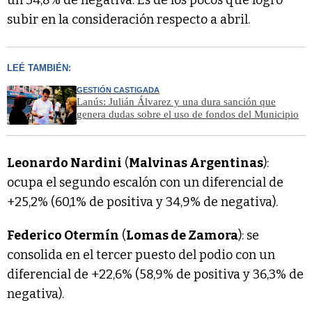
un 34,8% de negativa. Es de los pocos que logró
subir en la consideración respecto a abril.
LEÉ TAMBIÉN:
GESTIÓN CASTIGADA
Lanús: Julián Álvarez y una dura sanción que
genera dudas sobre el uso de fondos del Municipio
Leonardo Nardini
(
Malvinas Argentinas
):
ocupa el segundo escalón con un diferencial de
+25,2% (60,1% de positiva y 34,9% de negativa).
Federico Otermín
(
Lomas de Zamora
): se
consolida en el tercer puesto del podio con un
diferencial de +22,6% (58,9% de positiva y 36,3% de
negativa).