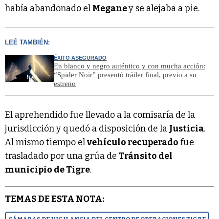
había abandonado el
Megane
y se alejaba a pie.
LEÉ TAMBIÉN:
ÉXITO ASEGURADO
En blanco y negro auténtico y con mucha acción:
“Spider Noir” presentó tráiler final, previo a su
estreno
El aprehendido fue llevado a la comisaría de la
jurisdicción y quedó a disposición de la
Justicia
.
Al mismo tiempo el
vehículo recuperado
fue
trasladado por una grúa de
Tránsito del
municipio de Tigre
.
TEMAS DE ESTA NOTA: