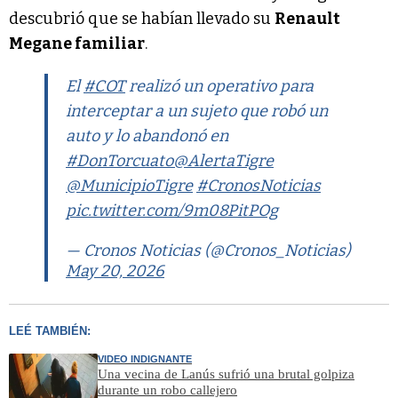
descubrió que se habían llevado su
Renault
Megane familiar
.
El
#COT
realizó un operativo para
interceptar a un sujeto que robó un
auto y lo abandonó en
#DonTorcuato
@AlertaTigre
@MunicipioTigre
#CronosNoticias
pic.twitter.com/9m08PitPOg
— Cronos Noticias (@Cronos_Noticias)
May 20, 2026
LEÉ TAMBIÉN:
VIDEO INDIGNANTE
Una vecina de Lanús sufrió una brutal golpiza
durante un robo callejero