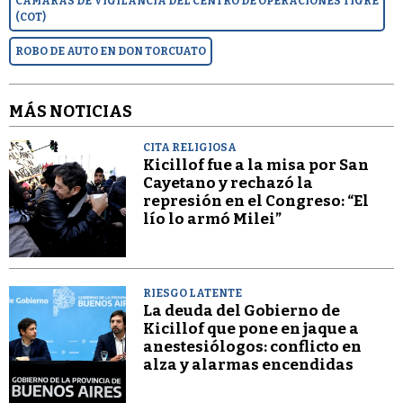
CÁMARAS DE VIGILANCIA DEL CENTRO DE OPERACIONES TIGRE
(COT)
ROBO DE AUTO EN DON TORCUATO
MÁS NOTICIAS
CITA RELIGIOSA
Kicillof fue a la misa por San
Cayetano y rechazó la
represión en el Congreso: “El
lío lo armó Milei”
RIESGO LATENTE
La deuda del Gobierno de
Kicillof que pone en jaque a
anestesiólogos: conflicto en
alza y alarmas encendidas