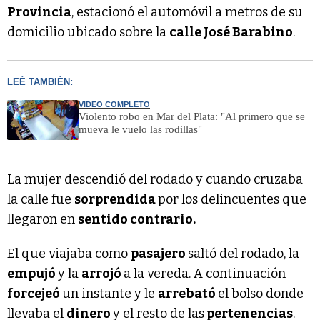
Provincia
, estacionó el automóvil a metros de su
domicilio ubicado sobre la
calle José Barabino
.
LEÉ TAMBIÉN:
VIDEO COMPLETO
Violento robo en Mar del Plata: "Al primero que se
mueva le vuelo las rodillas"
La mujer descendió del rodado y cuando cruzaba
la calle fue
sorprendida
por los delincuentes que
llegaron en
sentido contrario.
El que viajaba como
pasajero
saltó del rodado, la
empujó
y la
arrojó
a la vereda. A continuación
forcejeó
un instante y le
arrebató
el bolso donde
llevaba el
dinero
y el resto de las
pertenencias
.