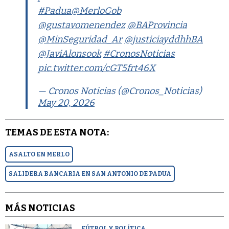
#Padua
@MerloGob
@gustavomenendez
@BAProvincia
@MinSeguridad_Ar
@justiciayddhhBA
@JaviAlonsook
#CronosNoticias
pic.twitter.com/cGT5frt46X
— Cronos Noticias (@Cronos_Noticias)
May 20, 2026
TEMAS DE ESTA NOTA:
ASALTO EN MERLO
SALIDERA BANCARIA EN SAN ANTONIO DE PADUA
MÁS NOTICIAS
FÚTBOL Y POLÍTICA