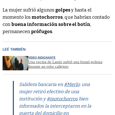
La mujer sufrió algunos
golpes
y hasta el
momento los
motochorros
, que habrían contado
con
buena información sobre el botín
,
permanecen
prófugos
.
LEÉ TAMBIÉN:
VIDEO INDIGNANTE
Una vecina de Lanús sufrió una brutal golpiza
durante un robo callejero
Salidera bancaria en
#Merlo
: una
mujer retiró efectivo de una
institución y
#motochorros
bien
informados la interceptaron en la
puerta del domicilio en