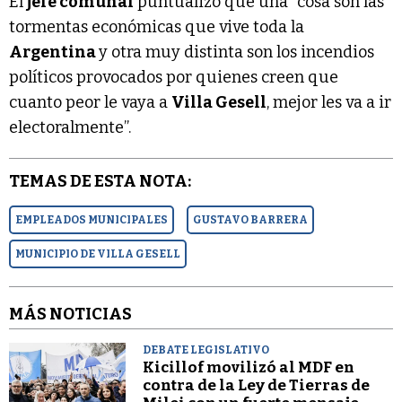
El
jefe comunal
puntualizó que una “cosa son las
tormentas económicas que vive toda la
Argentina
y otra muy distinta son los incendios
políticos provocados por quienes creen que
cuanto peor le vaya a
Villa Gesell
, mejor les va a ir
electoralmente”.
TEMAS DE ESTA NOTA:
EMPLEADOS MUNICIPALES
GUSTAVO BARRERA
MUNICIPIO DE VILLA GESELL
MÁS NOTICIAS
DEBATE LEGISLATIVO
Kicillof movilizó al MDF en
contra de la Ley de Tierras de