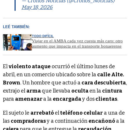
— Cronos Noticias (@Cronos_Noticias)
May 18, 2026
LEÉ TAMBIÉN:
TODO DIFÍCIL
Viajar en el AMBA cada vez cuesta más caro: otro
aumento que impacta en el transporte bonaerense
El
violento ataque
ocurrió el último lunes de
abril, en un comercio ubicado sobre la
calle Alte.
Brown
. Un hombre que actuó a
cara descubierta
,
extrajo el
arma
que llevaba
oculta
en la
cintura
para
amenazar
a la
encargada
y dos
clientas
.
El sujeto le
arrebató
el
teléfono celular
a una de
las
compradoras
y a continuación
encañonó
a la
cajera
para que le entregue la
recaudación
.