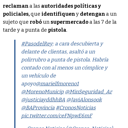
reclaman
a las
autoridades políticas y
policiales,
que
identifiquen
y
detengan
a un
sujeto que
robó
un
supermercado
a las 7 de la
tarde y a punta de
pistola
.
#PasodelRey
: a cara descubierta y
delante de clientas, asaltó a un
polirrubro a punta de pistola. Habría
contado con al menos un cómplice y
un vehículo de
apoyo
@marielfmoreno1
@MorenoMunicip
@MinSeguridad_Ar
@justiciayddhhBA
@JaviAlonsook
@BAProvincia
#CronosNoticias
pic.twitter.com/ceFNpwE6mF