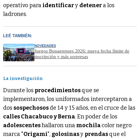
operativo para
identificar
y
detener
a los
ladrones.
LEÉ TAMBIÉN:
NOVEDADES
Juegos Bonaerenses 2026: nueva fecha límite de
inscripción y más sorpresas
La investigación
Durante los
procedimientos
que se
implementaron, los uniformados interceptaron a
dos
sospechosos
de 14 y 15 años, en el cruce de las
calles Chacabuco y Berna
. En poder de los
adolescentes
hallaron una
mochila
color negro
marca "
Origami
",
golosinas
y
prendas
que el