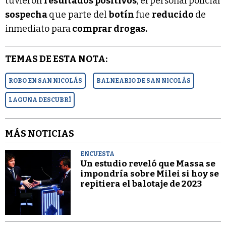
tuvieron
resultados positivos
, el personal policial
sospecha
que parte del
botín
fue
reducido
de
inmediato para
comprar drogas.
TEMAS DE ESTA NOTA:
ROBO EN SAN NICOLÁS
BALNEARIO DE SAN NICOLÁS
LAGUNA DESCUBRÍ
MÁS NOTICIAS
ENCUESTA
Un estudio reveló que Massa se
impondría sobre Milei si hoy se
repitiera el balotaje de 2023