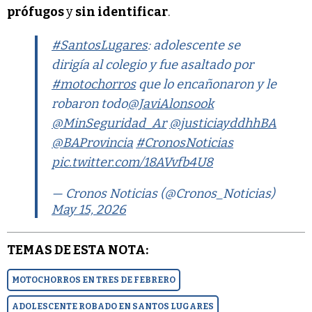
prófugos
y
sin identificar
.
#SantosLugares
: adolescente se
dirigía al colegio y fue asaltado por
#motochorros
que lo encañonaron y le
robaron todo
@JaviAlonsook
@MinSeguridad_Ar
@justiciayddhhBA
@BAProvincia
#CronosNoticias
pic.twitter.com/18AVvfb4U8
— Cronos Noticias (@Cronos_Noticias)
May 15, 2026
TEMAS DE ESTA NOTA:
MOTOCHORROS EN TRES DE FEBRERO
ADOLESCENTE ROBADO EN SANTOS LUGARES