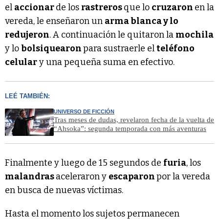
el
accionar
de los
rastreros
que lo
cruzaron
en la
vereda, le enseñaron un
arma blanca y lo
redujeron
. A continuación le quitaron la
mochila
y lo
bolsiquearon
para sustraerle el
teléfono
celular
y una pequeña suma en efectivo.
LEÉ TAMBIÉN:
UNIVERSO DE FICCIÓN
Tras meses de dudas, revelaron fecha de la vuelta de
“Ahsoka”: segunda temporada con más aventuras
Finalmente y luego de 15 segundos de
furia
, los
malandras
aceleraron y
escaparon
por la vereda
en busca de nuevas víctimas.
Hasta el momento los sujetos permanecen