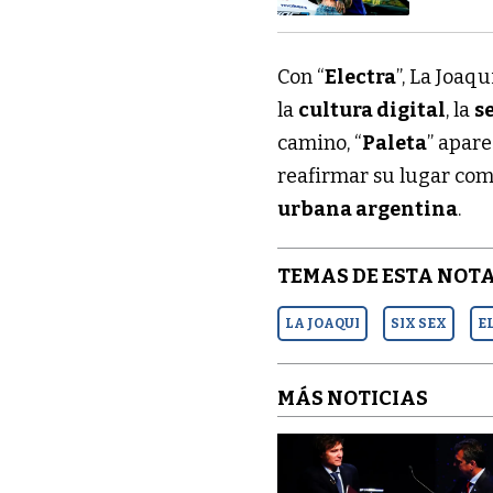
Con “
Electra
”, La Joaq
la
cultura digital
, la
s
camino, “
Paleta
” apar
reafirmar su lugar como
urbana argentina
.
TEMAS DE ESTA NOTA
LA JOAQUI
SIX SEX
E
MÁS NOTICIAS