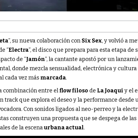
eta
”, su nueva colaboración con
Six Sex
, y volvió a m
de “
Electra
”, el disco que prepara para esta etapa de 
mpacto de “
Jamón
”, la cantante apostó por un lanzam
tal, donde mezcla sensualidad, electrónica y cultura
al cada vez más
marcada
.
a combinación entre el
flow filoso
de
La Joaqui
y el e
un track que explora el deseo y la performance desde 
cadora. Con sonidos ligados al neo-perreo y la elect
istas construyen una propuesta que se despega de las
ales de la escena
urbana actual
.