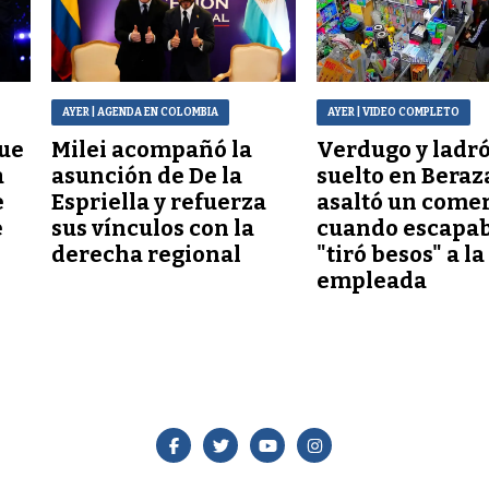
AYER
| AGENDA EN COLOMBIA
AYER
| VIDEO COMPLETO
que
Milei acompañó la
Verdugo y ladr
a
asunción de De la
suelto en Beraz
e
Espriella y refuerza
asaltó un comer
e
sus vínculos con la
cuando escapab
derecha regional
"tiró besos" a la
empleada