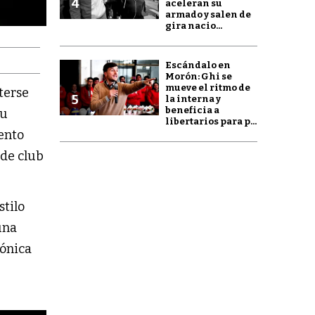
4
aceleran su
armado y salen de
gira nacio...
Escándalo en
Morón: Ghi se
mueve el ritmo de
eterse
5
la interna y
beneficia a
su
libertarios para p...
iento
 de club
stilo
una
rónica