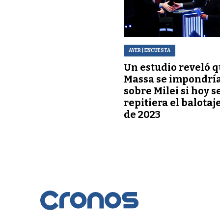
AYER
| ENCUESTA
Un estudio reveló 
Massa se impondrí
sobre Milei si hoy s
repitiera el balotaj
de 2023