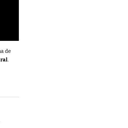
ha de
tral
.
e