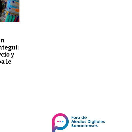
ón
ategui:
cio y
a le