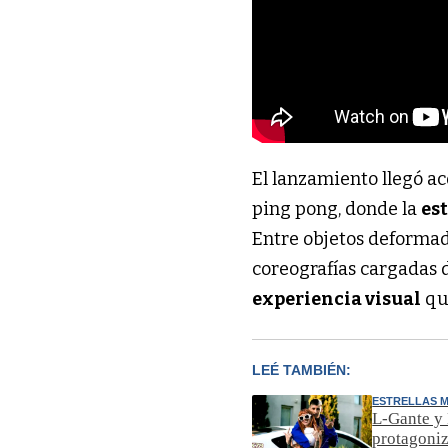
El lanzamiento llegó 
ping pong, donde la
es
Entre objetos deformad
coreografías cargadas 
experiencia visual
qu
LEÉ TAMBIÉN:
ESTRELLAS 
L-Gante y 
protagoni