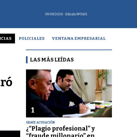
09/08/2026
- Edición Nº3601
CIAS
POLICIALES
VENTANA EMPRESARIAL
LAS MÁS LEÍDAS
tró
1
GRAVE ACUSACIÓN
¿“Plagio profesional” y
“fraude millonario” en