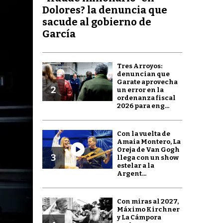
Dolores? la denuncia que
sacude al gobierno de
García
Tres Arroyos:
denuncian que
Garate aprovecha
2
un error en la
ordenanza fiscal
2026 para eng...
Con la vuelta de
Amaia Montero, La
Oreja de Van Gogh
3
llega con un show
estelar a la
Argent...
Con miras al 2027,
Máximo Kirchner
y La Cámpora