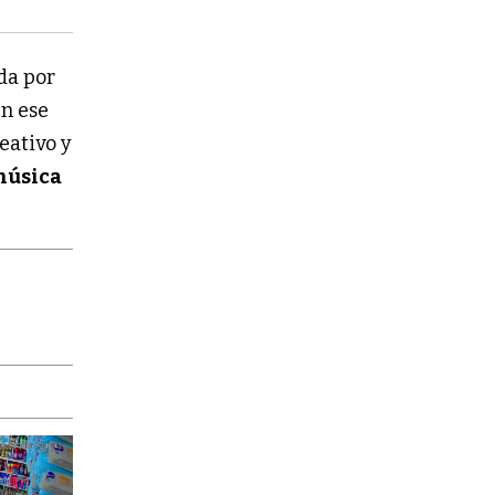
ada por
n ese
eativo y
úsica