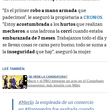
"Es el primer
robo a mano armada
que
padecimos", le aseguró la propietaria a
CRONOS
.
"Estoy
acostumbrada
a los
hurtos
que realizan
mecheros
, a una ladrona la
corrí
cuando estaba
embarazada de 7 meses
. Trabajamos todo el día y
se llevan cosas re caras pero bueno, todo se suma a
la
inseguridad
que hay", aseguró la mujer.
LEÉ TAMBIÉN:
¿SE VIENE LA CANDIDATURA?
Macri y el PRO preparan un acto en el Conurbano
bonaerense: más tensión con Milei
#Merlo
: la empleada de un comercio
en
#Pontevedra
fue asaltada cuando