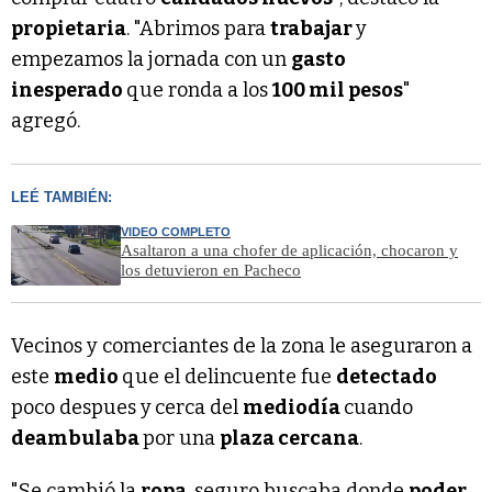
propietaria
. "Abrimos para
trabajar
y
empezamos la jornada con un
gasto
inesperado
que ronda a los
100 mil pesos
"
agregó.
LEÉ TAMBIÉN:
VIDEO COMPLETO
Asaltaron a una chofer de aplicación, chocaron y
los detuvieron en Pacheco
Vecinos y comerciantes de la zona le aseguraron a
este
medio
que el delincuente fue
detectado
poco despues y
cerca del
mediodía
cuando
deambulaba
por una
plaza cercana
.
"Se cambió la
ropa
, seguro buscaba donde
poder