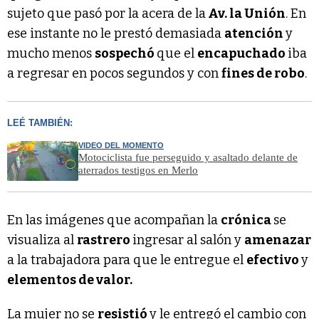
sujeto que pasó por la acera de la
Av. la Unión
. En
ese instante no le prestó demasiada
atención
y
mucho menos
sospechó
que el
encapuchado
iba
a regresar en pocos segundos y con
fines de robo
.
LEÉ TAMBIÉN:
VIDEO DEL MOMENTO
Motociclista fue perseguido y asaltado delante de
aterrados testigos en Merlo
En las imágenes que acompañan la
crónica
se
visualiza al
rastrero
ingresar al salón y
amenazar
a la trabajadora para que le entregue el
efectivo
y
elementos de valor.
La mujer no se
resistió
y le entregó el cambio con