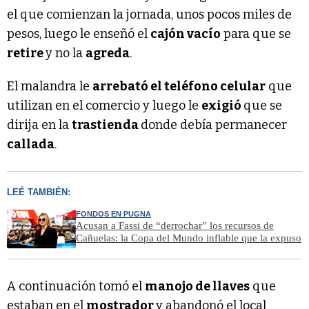
el que comienzan la jornada, unos pocos miles de
pesos, luego le enseñó el
cajón vacío
para que se
retire
y no la
agreda
.
El malandra le
arrebató el teléfono celular
que
utilizan en el comercio y luego le
exigió
que se
dirija en la
trastienda
donde debía permanecer
callada
.
LEÉ TAMBIÉN:
FONDOS EN PUGNA
Acusan a Fassi de “derrochar” los recursos de
Cañuelas: la Copa del Mundo inflable que la expuso
A continuación tomó el
manojo de llaves
que
estaban en el
mostrador
y abandonó el local