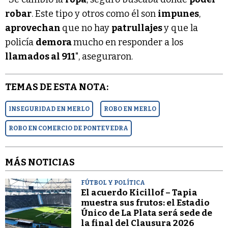
robar
. Este tipo y otros como él son
impunes
,
aprovechan
que no hay
patrullajes
y que la
policía
demora
mucho en responder a los
llamados al 911
", aseguraron.
TEMAS DE ESTA NOTA:
INSEGURIDAD EN MERLO
ROBO EN MERLO
ROBO EN COMERCIO DE PONTEVEDRA
MÁS NOTICIAS
FÚTBOL Y POLÍTICA
El acuerdo Kicillof – Tapia
muestra sus frutos: el Estadio
Único de La Plata será sede de
la final del Clausura 2026