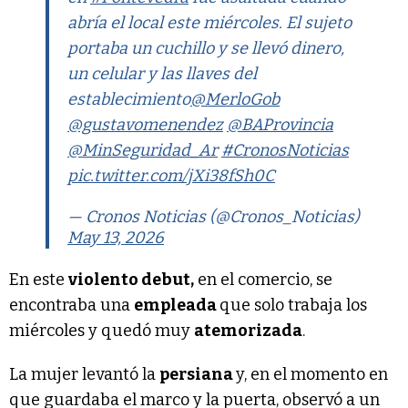
abría el local este miércoles. El sujeto
portaba un cuchillo y se llevó dinero,
un celular y las llaves del
establecimiento
@MerloGob
@gustavomenendez
@BAProvincia
@MinSeguridad_Ar
#CronosNoticias
pic.twitter.com/jXi38fSh0C
— Cronos Noticias (@Cronos_Noticias)
May 13, 2026
En este
violento debut,
en el comercio, se
encontraba una
empleada
que solo trabaja los
miércoles y quedó muy
atemorizada
.
La mujer levantó la
persiana
y, en el momento en
que guardaba el marco y la puerta, observó a un