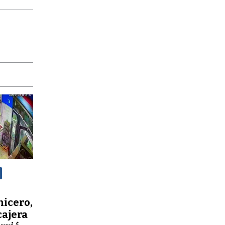
nicero,
cajera