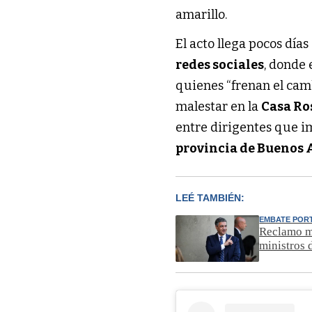
amarillo.
El acto llega pocos dí
redes sociales
, donde 
quienes “frenan el cam
malestar en la
Casa Ro
entre dirigentes que im
provincia de Buenos 
LEÉ TAMBIÉN:
EMBATE POR
Reclamo mi
ministros 