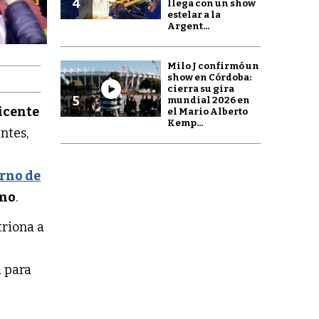
4
llega con un show
estelar a la
Argent...
Milo J confirmó un
show en Córdoba:
cierra su gira
5
mundial 2026 en
icente
el Mario Alberto
Kemp...
ntes,
rno de
mo
.
triona a
á para