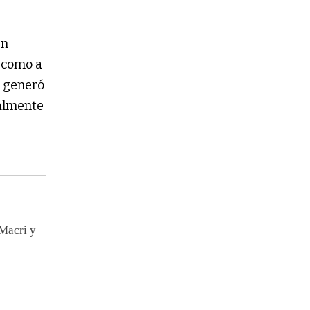
en
 como a
o generó
ialmente
 Macri y