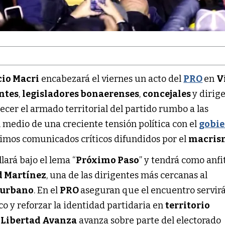
io Macri
encabezará el viernes un acto del
PRO
en
V
ntes
,
legisladores bonaerenses
,
concejales
y dirige
lecer el armado territorial del partido rumbo a las
n medio de una creciente tensión política con el
gobie
ltimos comunicados críticos difundidos por el
macris
lará bajo el lema “
Próximo Paso
” y tendrá como anfi
d Martínez
, una de las dirigentes más cercanas al
urbano
. En el
PRO
aseguran que el encuentro servir
o y reforzar la identidad partidaria en
territorio
 Libertad Avanza
avanza sobre parte del electorado