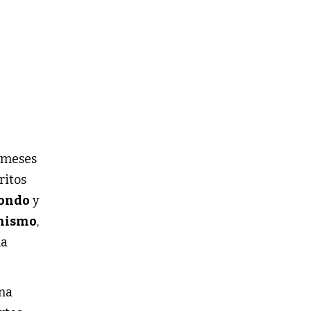
s meses
ritos
tondo
y
nismo
,
la
na