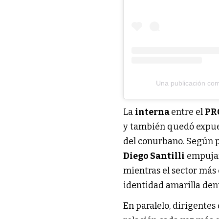
Una publicación co
La
interna
entre el
PR
y también quedó expue
del conurbano. Según 
Diego Santilli
empujan
mientras el sector más
identidad amarilla dent
En paralelo, dirigentes