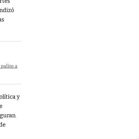
rtes
undizó
as
palito a
lítica y
e
guran
 de