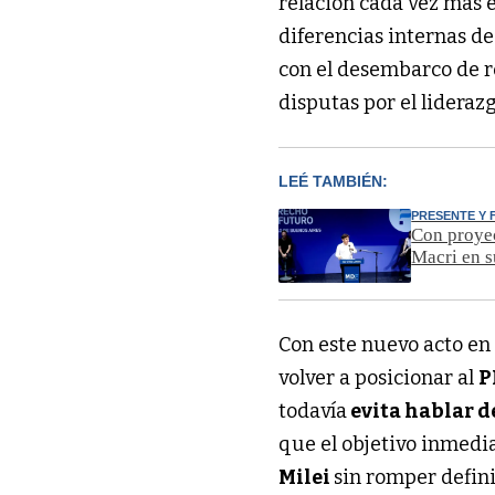
relación cada vez más e
diferencias internas d
con el desembarco de r
disputas por el lideraz
LEÉ TAMBIÉN:
PRESENTE Y
Con proyec
Macri en s
Con este nuevo acto e
volver a posicionar al
P
todavía
evita hablar d
que el objetivo inmedia
Milei
sin romper defini