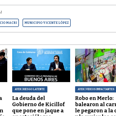
:
CIO MACRI
MUNICIPIO VICENTE LÓPEZ
AYER
| RIESGO LATENTE
AYER
| VIDEOS IMPACTANTES
a
La deuda del
Robo en Merlo:
Gobierno de Kicillof
balearon al car
ón
que pone en jaque a
le pegaron a la 