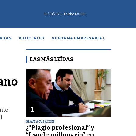
08/08/2026
- Edición Nº3600
CIAS
POLICIALES
VENTANA EMPRESARIAL
LAS MÁS LEÍDAS
bano
1
ente
l
GRAVE ACUSACIÓN
¿“Plagio profesional” y
“fraude millonario” en