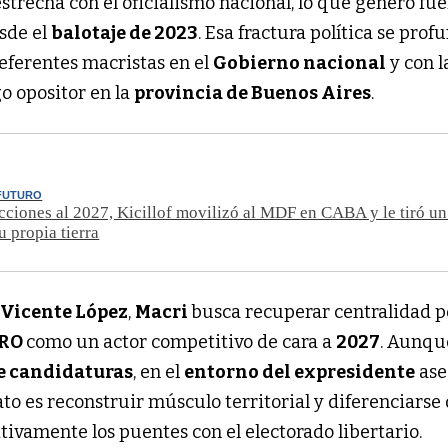
strecha con el oficialismo nacional, lo que generó fue
esde el
balotaje de 2023
. Esa fractura política se prof
eferentes macristas en el
Gobierno nacional
y con l
go opositor en la
provincia de Buenos Aires
.
 FUTURO
ciones al 2027, Kicillof movilizó al MDF en CABA y le tiró un 
u propia tierra
n
Vicente López
,
Macri
busca recuperar centralidad po
RO
como un actor competitivo de cara a
2027
. Aunqu
e candidaturas
, en el
entorno del expresidente
ase
to es reconstruir músculo territorial y diferenciarse
tivamente los puentes con el electorado libertario.