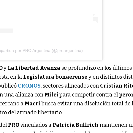
mpartida por PRO Argentina (@proargentina)
O
y
La Libertad Avanza
se profundizó en los último
sta en la
Legislatura bonaerense
y en distintos dist
publicó
CRONOS
, sectores alineados con
Cristian Ri
 una alianza con
Milei
para competir contra el
pero
 cercano a
Macri
busca evitar una disolución total de 
ro del armado libertario.
 del
PRO
vinculados a
Patricia Bullrich
mantienen u