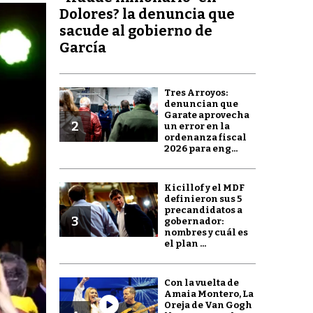
Dolores? la denuncia que
sacude al gobierno de
García
Tres Arroyos:
denuncian que
Garate aprovecha
2
un error en la
ordenanza fiscal
2026 para eng...
Kicillof y el MDF
definieron sus 5
precandidatos a
3
gobernador:
nombres y cuál es
el plan ...
Con la vuelta de
Amaia Montero, La
Oreja de Van Gogh