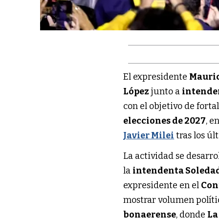
El expresidente
Mauric
López
junto a
intende
con el objetivo de forta
elecciones de 2027
, e
Javier Milei
tras los ú
La actividad se desarrol
la
intendenta Soleda
expresidente en el
Con
mostrar volumen polític
bonaerense
, donde
La